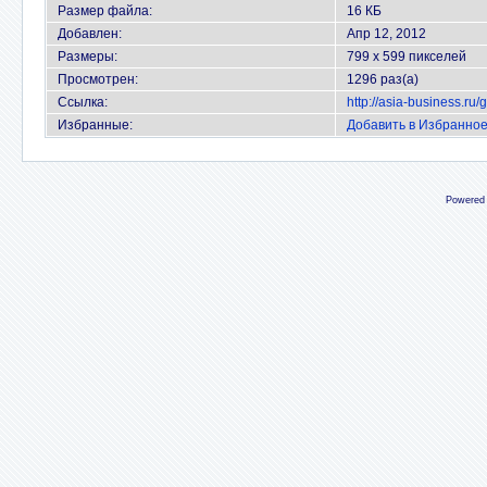
Размер файла:
16 КБ
Добавлен:
Апр 12, 2012
Размеры:
799 x 599 пикселей
Просмотрен:
1296 раз(а)
Ссылка:
http://asia-business.ru
Избранные:
Добавить в Избранно
Powered