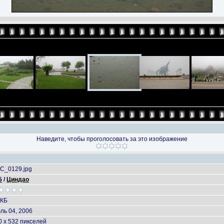
Наведите, чтобы проголосовать за это изображение
C_0129.jpg
5
/
Циндао
 КБ
ль 04, 2006
0 x 532 пикселей