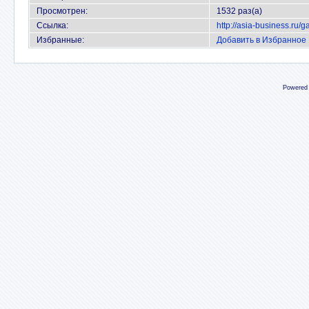
Просмотрен:
1532 раз(а)
Ссылка:
http://asia-business.ru/
Избранные:
Добавить в Избранное
Powered