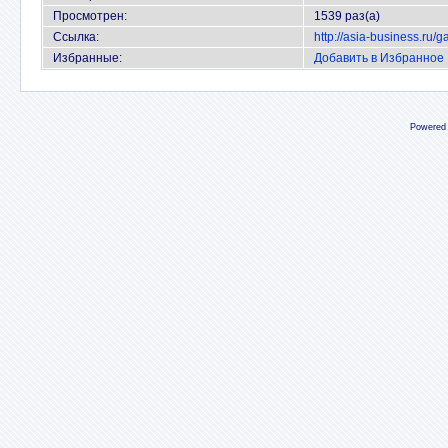
Просмотрен:
1539 раз(а)
Ссылка:
http://asia-business.ru/
Избранные:
Добавить в Избранное
Powered