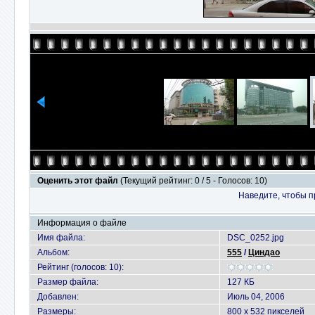
Оценить этот файл
(Текущий рейтинг: 0 / 5 - Голосов: 10)
Наведите, чтобы п
Информация о файле
Имя файла:
DSC_0252.jpg
Альбом:
555
/
Циндао
Рейтинг (голосов: 10):
Размер файла:
127 КБ
Добавлен:
Июль 04, 2006
Размеры:
800 x 532 пикселей