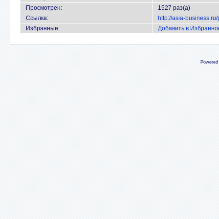
Просмотрен:
1527 раз(а)
Ссылка:
http://asia-business.r
Избранные:
Добавить в Избранно
Powered