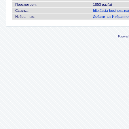
Просмотрен:
1853 раз(а)
Ссылка:
http://asia-business.r
Избранные:
Добавить в Избранно
Powered