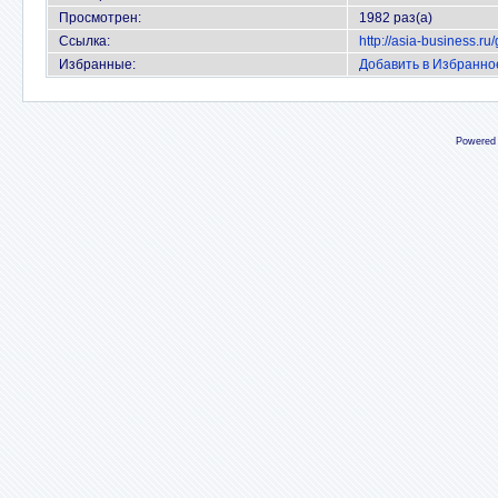
Просмотрен:
1982 раз(а)
Ссылка:
http://asia-business.r
Избранные:
Добавить в Избранно
Powered