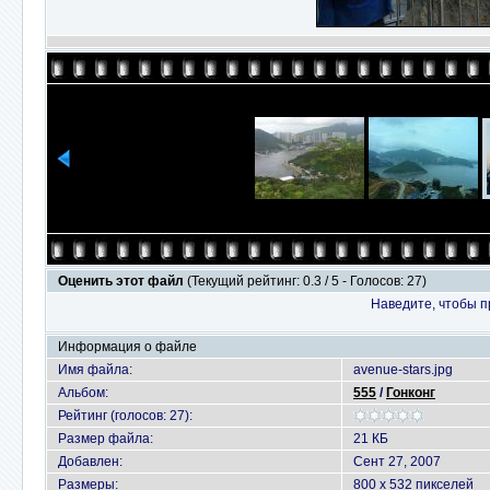
Оценить этот файл
(Текущий рейтинг: 0.3 / 5 - Голосов: 27)
Наведите, чтобы п
Информация о файле
Имя файла:
avenue-stars.jpg
Альбом:
555
/
Гонконг
Рейтинг (голосов: 27):
Размер файла:
21 КБ
Добавлен:
Сент 27, 2007
Размеры:
800 x 532 пикселей