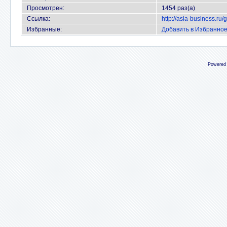
Просмотрен:
1454 раз(а)
Ссылка:
http://asia-business.ru
Избранные:
Добавить в Избранно
Powered