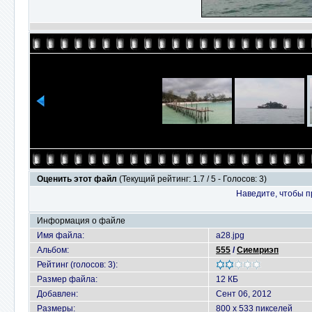
Оценить этот файл
(Текущий рейтинг: 1.7 / 5 - Голосов: 3)
Наведите, чтобы п
Информация о файле
Имя файла:
a28.jpg
Альбом:
555
/
Сиемриэп
Рейтинг (голосов: 3):
Размер файла:
12 КБ
Добавлен:
Сент 06, 2012
Размеры:
800 x 533 пикселей