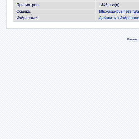
Просмотрен:
1446 раз(а)
Ссылка:
http://asia-business.ru
Избранные:
Добавить в Избранно
Powered