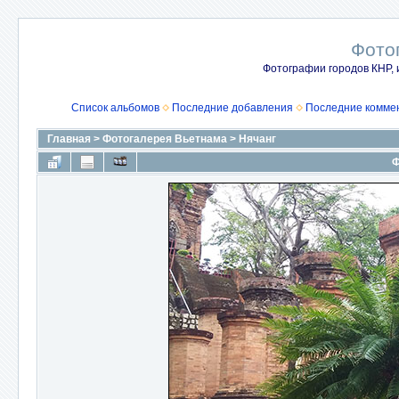
Фото
Фотографии городов КНР, 
Список альбомов
Последние добавления
Последние комме
Главная
>
Фотогалерея Вьетнама
>
Нячанг
Ф