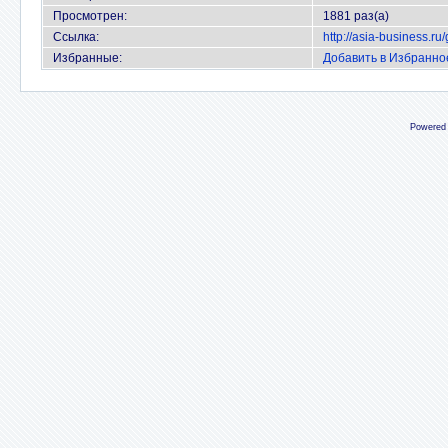
Просмотрен:
1881 раз(а)
Ссылка:
http://asia-business.r
Избранные:
Добавить в Избранно
Powered