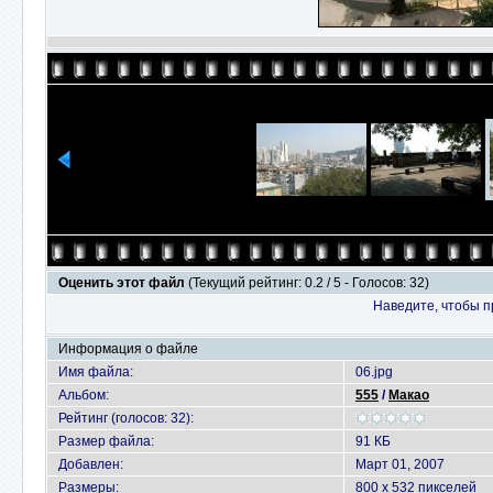
Оценить этот файл
(Текущий рейтинг: 0.2 / 5 - Голосов: 32)
Наведите, чтобы п
Информация о файле
Имя файла:
06.jpg
Альбом:
555
/
Макао
Рейтинг (голосов: 32):
Размер файла:
91 КБ
Добавлен:
Март 01, 2007
Размеры:
800 x 532 пикселей