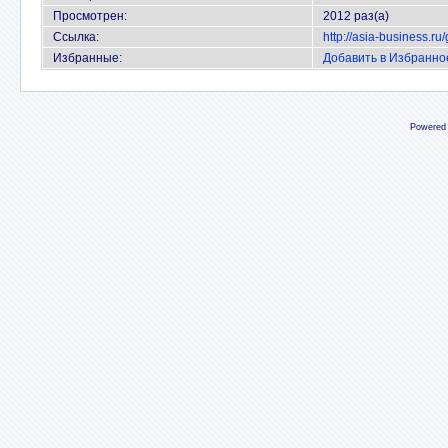
Просмотрен:
2012 раз(а)
Ссылка:
http://asia-business.r
Избранные:
Добавить в Избранно
Powered