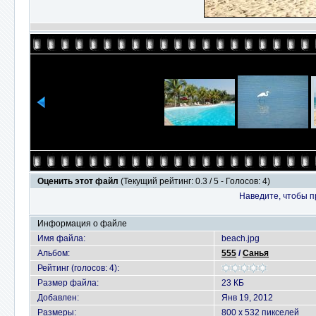
Оценить этот файл
(Текущий рейтинг: 0.3 / 5 - Голосов: 4)
Наведите, чтобы п
Информация о файле
Имя файла:
beach.jpg
Альбом:
555
/
Санья
Рейтинг (голосов: 4):
Размер файла:
23 КБ
Добавлен:
Янв 19, 2012
Размеры:
800 x 532 пикселей