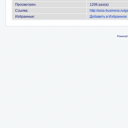
Просмотрен:
1206 раз(а)
Ссылка:
http://asia-business.ru/
Избранные:
Добавить в Избранное
Powered