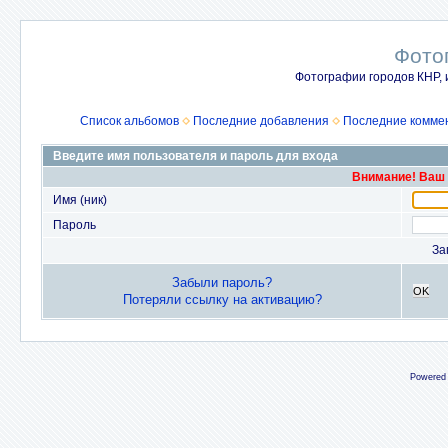
Фото
Фотографии городов КНР, 
Список альбомов
Последние добавления
Последние комме
Введите имя пользователя и пароль для входа
Внимание! Ваш 
Имя (ник)
Пароль
За
Забыли пароль?
OK
Потеряли ссылку на активацию?
Powered