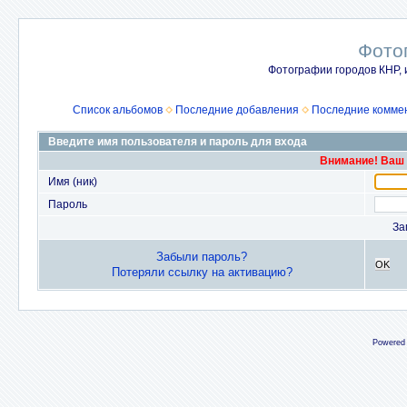
Фото
Фотографии городов КНР, 
Список альбомов
Последние добавления
Последние комме
Введите имя пользователя и пароль для входа
Внимание! Ваш 
Имя (ник)
Пароль
За
Забыли пароль?
OK
Потеряли ссылку на активацию?
Powered