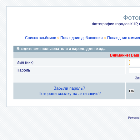
Фото
Фотографии городов КНР, 
Список альбомов
Последние добавления
Последние комме
Введите имя пользователя и пароль для входа
Внимание! Ваш 
Имя (ник)
Пароль
За
Забыли пароль?
OK
Потеряли ссылку на активацию?
Powered