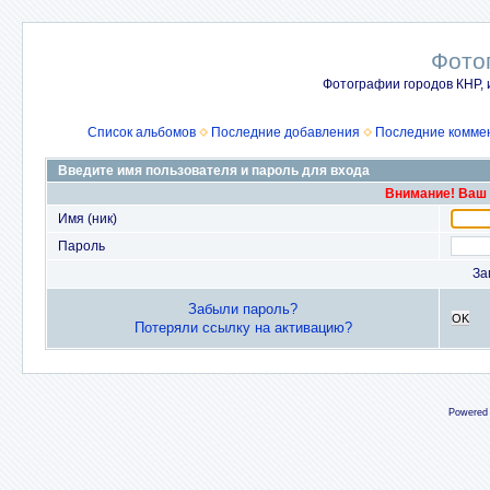
Фото
Фотографии городов КНР, 
Список альбомов
Последние добавления
Последние комме
Введите имя пользователя и пароль для входа
Внимание! Ваш 
Имя (ник)
Пароль
За
Забыли пароль?
OK
Потеряли ссылку на активацию?
Powered