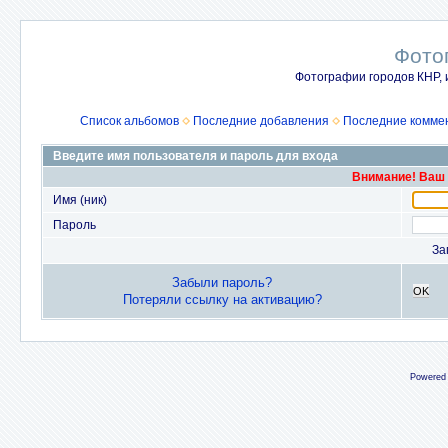
Фото
Фотографии городов КНР, 
Список альбомов
Последние добавления
Последние комме
Введите имя пользователя и пароль для входа
Внимание! Ваш 
Имя (ник)
Пароль
За
Забыли пароль?
OK
Потеряли ссылку на активацию?
Powered