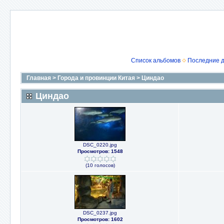
Список альбомов
Последние 
Главная
>
Города и провинции Китая
>
Циндао
Циндао
DSC_0220.jpg
Просмотров: 1548
(10 голосов)
DSC_0237.jpg
Просмотров: 1602