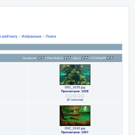
о рейтингу
Избранные
Поиск
•
•
•
Название
Имя Файла
Дата
ПОЗИЦИЯ
DSC_0235.jpg
Просмотров: 1528
(9 голосов)
DSC_0242.jpg
Просмотров: 1567