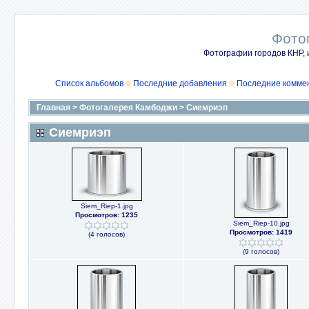
Фото
Фотографии городов КНР, 
Список альбомов
Последние добавления
Последние комме
Главная
>
Фотогалерея Камбоджи
>
Сиемриэп
Сиемриэп
Siem_Riep-1.jpg
Просмотров: 1235
Siem_Riep-10.jpg
Просмотров: 1419
(4 голосов)
(9 голосов)