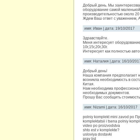
Добрый день. Мы заинтересова
оборудование самой маленькой
производительностью около 20 
Ждем Ваш ответ с уважением, А
имя: Иван | дата: 19/10/2017
Здравствуйте.
Меня интересует оборудование
10г,15г,20г,30г.
Интересует как полностью авто
имя: Наталия | дата: 16/10/201
Добрый день!
Наша компания предполагает на
возникла необходимость в сост
Китая.
Нам необходима профессиональ
необходимых документов.
Прошу Вас сообщить стоимость 
имя: Nizami | дата: 16/10/2017
polniy komplekt mini zavod po 
komplektatsii i tsena polniy komp
video po proizvodstva
shto est v komplekte?
usloviya dostavki
pray list