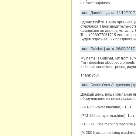
otpravte pojalusta
имя: Дониёр | дата: 14/10/2017
Здравствуйте. Наша организац
стеклобоя. Производительностю
саморезов по дереву, металлу.
Тел: +998977051715 есть телег
Будем ждать ваших предложени
имя: Gulshat | дата: 26/09/2017
My name is Gulshat, I\'m from Tur
I\'m interesting about equipments
technical conditions, prices, paym
Thank you!
имя: Белов Олег Андреевич | д
Добрый день, наша компания я
оборудование из ниже указанно
(TPJ-2.5 Paver machine) - 1шт.
(PTJ-120 sprayer machine)- 1шт.
l (TC-HXJ line marking machine )
(M-200 hydraulic mixing machine 