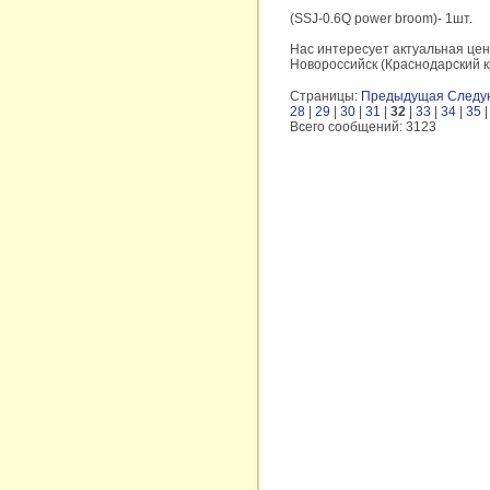
(SSJ-0.6Q power broom)- 1шт.
Нас интересует актуальная цена
Новороссийск (Краснодарский к
Страницы:
Предыдущая
Следу
28
|
29
|
30
|
31
|
32
|
33
|
34
|
35
Всего сообщений: 3123