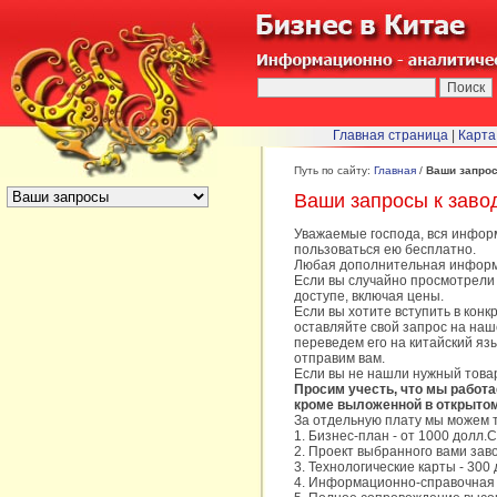
Главная страница
|
Карта
БЫСТРЫЙ ПЕРЕХОД :
Путь по сайту:
Главная
/
Ваши запро
Ваши запросы к заво
Уважаемые господа, вся информ
пользоваться ею бесплатно.
Любая дополнительная информац
Если вы случайно просмотрели 
доступе, включая цены.
Если вы хотите вступить в кон
оставляйте свой запрос на наше
переведем его на китайский язы
отправим вам.
Если вы не нашли нужный товар 
Просим учесть, что мы работа
кроме выложенной в открытом
За отдельную плату мы можем т
1. Бизнес-план - от 1000 долл
2. Проект выбранного вами зав
3. Технологические карты - 30
4. Информационно-справочная 