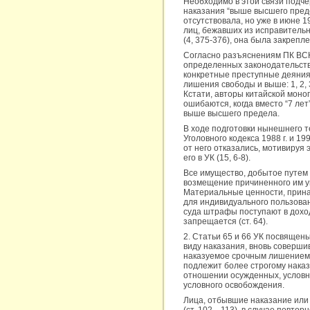
Необходимо в этой связи подче
наказания “выше высшего предел
отсутствовала, но уже в июне 
лиц, бежавших из исправитель
(4, 375-376), она была закрепле
Согласно разъяснениям ПК ВСНП
определенных законодательств
конкретные преступные деяния,
лишения свободы и выше: 1, 2, 3
Кстати, авторы китайской моног
ошибаются, когда вместо “7 лет
выше высшего предела.
В ходе подготовки нынешнего т
Уголовного кодекса 1988 г. и 1
от него отказались, мотивиру
его в УК (15, 6-8).
Все имущество, добытое путем
возмещение причиненного им у
Материальные ценности, прина
для индивидуального пользова
суда штрафы поступают в дохо
запрещается (ст. 64).
2. Статьи 65 и 66 УК посвяще
виду наказания, вновь соверши
наказуемое срочным лишением 
подлежит более строгому нака
отношении осужденных, условно
условного освобождения.
Лица, отбывшие наказание или