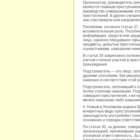
Организатор, руководитель пр
является главным преступнико
руководство совершаемыми это
преступлений. В других случая
они участвовали или направлял
Пособники, согласно статье 2
вспомогательную роль. Пособн
информации, средств или оруд
лицо, заранее обещавшее скры
предметы, добытые преступным
соучастниками, наказанию ниже
В статье 28 закреплено положе
учетом степени участия в прес
принуждения.
Подстрекатель — это лицо, скл
другими способами. Как указан
наказано в соответствии стой 
Подстрекатель, склонивший к с
более строгому наказанию. Под
совершил преступления, к кото
мягкое наказание либо наказан
4. Новым в Уголовном кодексе 
конкретные виды преступлений
законодатель употребляет поня
основания и порядок ответстве
По статье 30, за деяние, сове
организацией, причинившее уще
уголовная ответственность. За