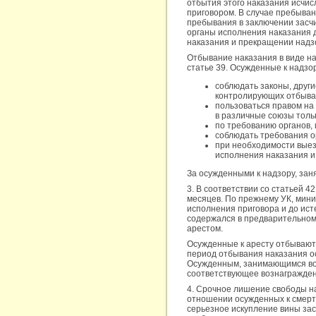
отбытия этого наказания исчис
приговором. В случае пребыван
пребывания в заключении засчи
органы исполнения наказания д
наказания и прекращении надзо
Отбывание наказания в виде н
статье 39. Осужденные к надзо
соблюдать законы, друг
контролирующих отбыва
пользоваться правом на 
в различные союзы толь
по требованию органов,
соблюдать требования о
при необходимости выез
исполнения наказания и
За осужденными к надзору, зан
3. В соответствии со статьей 42
месяцев. По прежнему УК, мини
исполнения приговора и до ист
содержался в предварительном 
арестом.
Осужденные к аресту отбывают
период отбывания наказания о
Осужденным, занимающимся во 
соответствующее вознагражден
4. Срочное лишение свободы наз
отношении осужденных к смертн
серьезное искупление вины зас