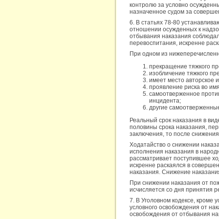
контролю за условно осужденны
назначенное судом за соверше
6. В статьях 78-80 устанавлив
отношении осужденных к надзо
отбывания наказания соблюдал
перевоспитания, искренне раск
При одном из нижеперечисленн
прекращение тяжкого пр
изобличение тяжкого пр
имеет место авторское 
проявление риска во им
самоотверженное против
инцидента;
другие самоотверженные
Реальный срок наказания в вид
половины срока наказания, пер
заключения, то после снижения
Ходатайство о снижении наказ
исполнения наказания в народ
рассматривает поступившее ход
искренне раскаялся в совершен
наказания. Снижение наказания 
При снижении наказания от по
исчисляется со дня принятия ре
7. В Уголовном кодексе, кроме 
условного освобождения от нак
освобождения от отбывания нак