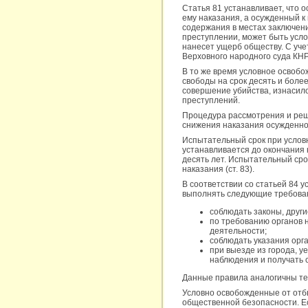
Статья 81 устанавливает, что 
ему наказания, а осужденный к
содержания в местах заключен
преступлении, может быть усл
нанесет ущерб обществу. С уч
Верховного народного суда КН
В то же время условное освоб
свободы на срок десять и бол
совершение убийства, изнасило
преступлений.
Процедура рассмотрения и реш
снижения наказания осужденном
Испытательный срок при услов
устанавливается до окончания
десять лет. Испытательный сро
наказания (ст. 83).
В соответствии со статьей 84 
выполнять следующие требова
соблюдать законы, друг
по требованию органов 
деятельности;
соблюдать указания орг
при выезде из города, у
наблюдения и получать
Данные правила аналогичны тем
Условно освобожденные от отб
общественной безопасности. Е