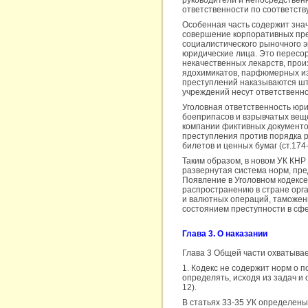
руководители и непосредствен
ответственности по соответству
Особенная часть содержит зна
совершение корпоративных прес
социалистического рыночного э
юридические лица. Это пересор
некачественных лекарств, прои
ядохимикатов, парфюмерных из
преступлений наказываются шт
учреждений несут ответственно
Уголовная ответственность юри
боеприпасов и взрывчатых веще
компании фиктивных документо
преступления против порядка р
билетов и ценных бумаг (ст.174-1
Таким образом, в новом УК КНР
развернутая система норм, пр
Появление в Уголовном кодексе
распространению в стране орг
и валютных операций, таможенн
состоянием преступности в сфе
Глава 3. О наказании
Глава 3 Общей части охватывает
1. Кодекс не содержит норм о п
определять, исходя из задач и 
12).
В статьях 33-35 УК определены