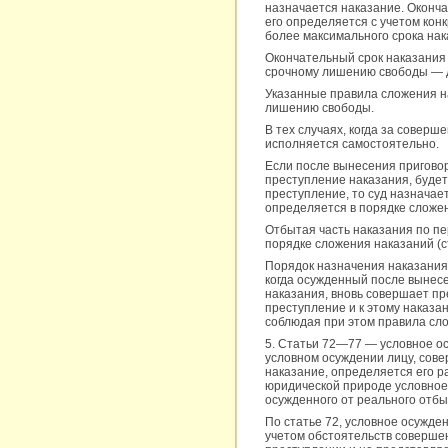
назначается наказание. Оконч
его определяется с учетом кон
более максимального срока нак
Окончательный срок наказания п
срочному лишению свободы — д
Указанные правила сложения н
лишению свободы.
В тех случаях, когда за совер
исполняется самостоятельно.
Если после вынесения приговор
преступление наказания, будет
преступление, то суд назначае
определяется в порядке сложен
Отбытая часть наказания по пе
порядке сложения наказаний (ст
Порядок назначения наказания 
когда осужденный после вынес
наказания, вновь совершает пр
преступление и к этому наказа
соблюдая при этом правила сло
5. Статьи 72—77 — условное ос
условном осуждении лицу, сов
наказание, определяется его р
юридической природе условное
осужденного от реального отбы
По статье 72, условное осужде
учетом обстоятельств совершен