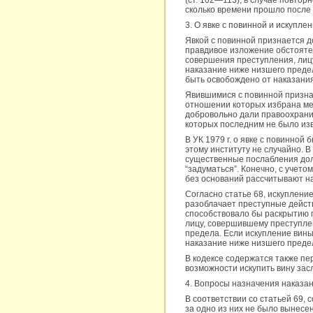
(ст. 102—113), в случае повто
сколько времени прошло после 
3. О явке с повинной и искуплен
Явкой с повинной признается 
правдивое изложение обстоятел
совершения преступления, лиц
наказание ниже низшего преде
быть освобождено от наказания
Явившимися с повинной призна
отношении которых избрана ме
добровольно дали правоохрани
которых последним не было из
В УК 1979 г. о явке с повинной
этому институту не случайно. В
существенные послабления дол
“задуматься”. Конечно, с учет
без оснований рассчитывают на 
Согласно статье 68, искупление
разоблачает преступные дейст
способствовало бы раскрытию п
лицу, совершившему преступле
предела. Если искупление вины
наказание ниже низшего предел
В кодексе содержатся также пер
возможности искупить вину заслуг
4. Вопросы назначения наказан
В соответствии со статьей 69,
за одно из них не было вынесе