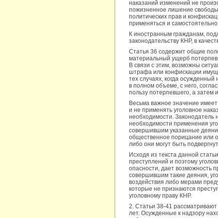
наказаний изменений не произо
пожизненное лишение свободы 
политических прав и конфискац
применяться и самостоятельно
К иностранным гражданам, под
законодательству КНР, в качес
Статья 36 содержит общие поло
материальный ущерб потерпевш
В связи с этим, возможны ситу
штрафа или конфискации имуще
тех случаях, когда осужденны
в полном объеме, с него, согл
пользу потерпевшего, а затем 
Весьма важное значение имеет 
и не применять уголовное нака
необходимости. Законодатель н
необходимости применения уголо
совершившим указанные деяния,
общественное порицание или о
либо они могут быть подвергн
Исходя из текста данной статьи
преступлений и поэтому уголов
опасности, дает возможность п
совершившим такие деяния, уг
воздействия либо мерами пред
которые не признаются преступ
уголовному праву КНР.
2. Статьи 38-41 рассматривают 
лет. Осужденные к надзору на