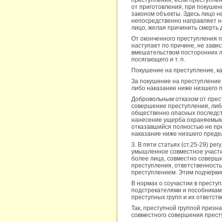
преступления, если преступлен
от приготовления, при покуше
законом объекты. Здесь лицо н
непосредственно направляет на
лицо, желая причинить смерть 
От оконченного преступления 
наступает по причине, не зави
вмешательством посторонних л
посягающего и т. п.
Покушение на преступление, ка
За покушение на преступление 
либо наказание ниже низшего пр
Добровольным отказом от прес
совершение преступления, ли
общественно опасных последст
нанесение ущерба охраняемым и
отказавшийся полностью не пр
наказание ниже низшего преде
3. В пяти статьях (ст.25-29) р
умышленное совместное участие
более лица, совместно соверши
преступления, ответственност
преступлением. Этим подчерки
В нормах о соучастии в преступ
подстрекателями и пособниками
преступных групп и их ответст
Так, преступной группой призн
совместного совершения престу