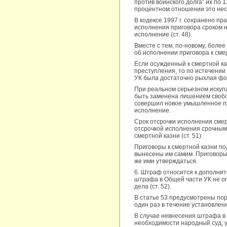
против воинского долга” их по 
процентном отношении это неск
В кодексе 1997 г. сохранено п
исполнения приговора сроком на
исполнение (ст. 48).
Вместе с тем, по-новому, боле
об исполнении приговора к сме
Если осужденный к смертной ка
преступления, то по истечени
УК была достаточно рыхлая фор
При реальном серьезном искуп
быть заменена лишением свобод
совершил новое умышленное пре
исполнение.
Срок отсрочки исполнения смер
отсрочкой исполнения срочным
смертной казни (ст. 51).
Приговоры к смертной казни п
вынесены им самим. Приговоры 
же ими утверждаться.
6. Штраф относится к дополни
штрафа в Общей части УК не о
дела (ст. 52).
В статье 53 предусмотрены пор
один раз в течение установленн
В случае невнесения штрафа в 
необходимости народный суд, у