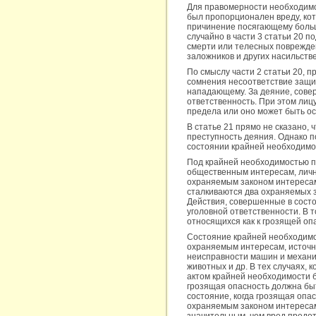
Для правомерности необходимо
был пропорционален вреду, кот
причинение посягающему больш
случайно в части 3 статьи 20
смерти или телесных поврежде
заложников и других насильст
По смыслу части 2 статьи 20,
сомнения несоответствие защи
нападающему. За деяние, сове
ответственность. При этом лиц
предела или оно может быть ос
В статье 21 прямо не сказано, 
преступность деяния. Однако п
состоянии крайней необходимо
Под крайней необходимостью п
общественным интересам, личн
охраняемым законом интересам.
сталкиваются два охраняемых з
Действия, совершенные в сост
уголовной ответственности. В 
относящихся как к грозящей опа
Состояние крайней необходим
охраняемым интересам, источни
неисправности машин и механи
животных и др. В тех случаях,
актом крайней необходимости б
грозящая опасность должна бы
состояние, когда грозящая опа
охраняемым законом интересам