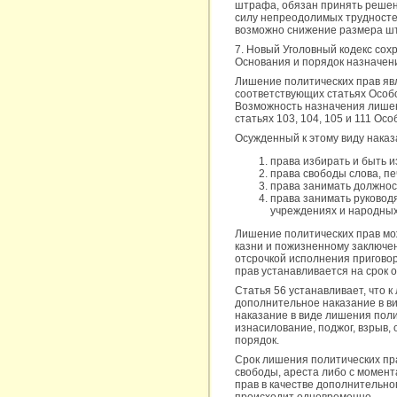
штрафа, обязан принять решени
силу непреодолимых трудностей
возможно снижение размера шт
7. Новый Уголовный кодекс сох
Основания и порядок назначени
Лишение политических прав яв
соответствующих статьях Особо
Возможность назначения лишени
статьях 103, 104, 105 и 111 Осо
Осужденный к этому виду нака
права избирать и быть 
права свободы слова, пе
права занимать должнос
права занимать руковод
учреждениях и народных 
Лишение политических прав мож
казни и пожизненному заключе
отсрочкой исполнения пригово
прав устанавливается на срок о
Статья 56 устанавливает, что 
дополнительное наказание в в
наказание в виде лишения пол
изнасилование, поджог, взрыв
порядок.
Срок лишения политических пра
свободы, ареста либо с момент
прав в качестве дополнительно