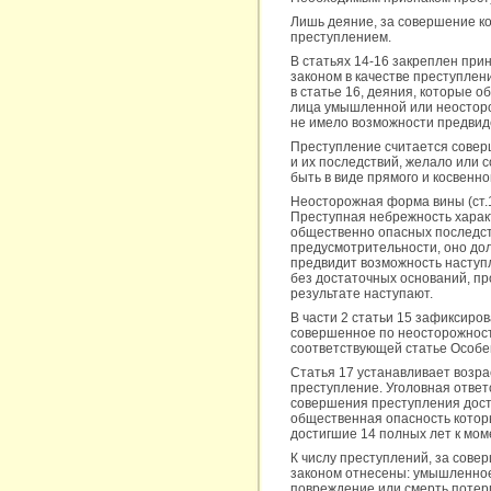
Лишь деяние, за совершение к
преступлением.
В статьях 14-16 закреплен при
законом в качестве преступле
в статье 16, деяния, которые 
лица умышленной или неосторо
не имело возможности предвид
Преступление считается совер
и их последствий, желало или 
быть в виде прямого и косвенно
Неосторожная форма вины (ст.
Преступная небрежность характ
общественно опасных последств
предусмотрительности, оно до
предвидит возможность наступл
без достаточных оснований, пр
результате наступают.
В части 2 статьи 15 зафиксиро
совершенное по неосторожности
соответствующей статье Особенной
Статья 17 устанавливает возра
преступление. Уголовная ответ
совершения преступления дост
общественная опасность которы
достигшие 14 полных лет к мо
К числу преступлений, за сове
законом отнесены: умышленное
повреждение или смерть потерпе