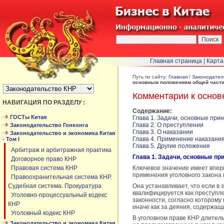
Главная страница
|
Карта
БЫСТРЫЙ ПЕРЕХОД :
Путь по сайту:
Главная
/
Законодател
основным положениям общей части
Комментарии к осно
НАВИГАЦИЯ ПО РАЗДЕЛУ :
Содержание:
ГОСТы Китая
Глава 1. Задачи, основные при
Глава 2. О преступлении
Законодательство Гонконга
Глава 3. О наказании
Законодательство и экономика Китая
Глава 4. Применение наказани
- Том I
Глава 5. Другие положения
Арбитраж и арбитражная практика
Глава 1. Задачи, основные пр
Договорное право КНР
Правовая система КНР
Ключевое значение имеет вперв
применения уголовного закона 
Правоохранительная система КНР.
Судебная система. Прокуратура
Она устанавливает, что если в 
квалифицируется как преступле
Уголовно-процессуальный кодекс
законности, согласно которому
КНР
иначе как за деяния, содержащ
Уголовный кодекс КНР
В уголовном праве КНР длител
Законодательство и экономика Китая