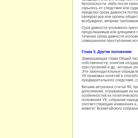
безопасности, либо после прин
скрылось от следствия или суда
пределах срока давности поте
прокуратура или органы общест
возбуждено, вопреки требования
Срок давности уголовного пре
продолжаемым или длящимся пр
течение срока давности уголов
совершенное преступление исчи
Глава 5. Другие положения
Завершающая глава Общей част
собственности, понятия госуда
преступлений и др., которые у
Эти законодательные определе
УК правовых понятий и способс
предварительного следствия, с
Весьма актуальна статья 90, 
дополнения, отражающие их нац
особенностей их политического
положения УК, собрания народ
соответствующие изменения и 
комитет Всекитайского собран