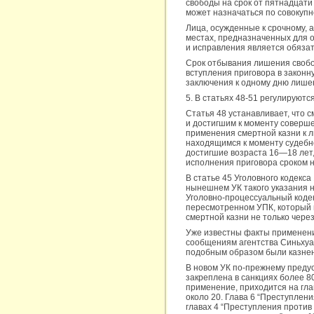
свободы на срок от пятнадцати 
может назначаться по совокупно
Лица, осужденные к срочному, 
местах, предназначенных для 
и исправления является обязате
Срок отбывания лишения свобо
вступления приговора в законн
заключения к одному дню лише
5. В статьях 48-51 регулируют
Статья 48 устанавливает, что 
и достигшим к моменту соверше
применения смертной казни к л
находящимся к моменту судебно
достигшие возраста 16—18 лет,
исполнения приговора сроком на 
В статье 45 Уголовного кодекса
нынешнем УК такого указания не
Уголовно-процессуальный кодек
пересмотренном УПК, который в
смертной казни не только через 
Уже известны факты применени
сообщениям агентства Синьхуа,
подобным образом были казнены
В новом УК по-прежнему преду
закреплена в санкциях более 80
применение, приходится на гла
около 20. Глава 6 “Преступлен
главах 4 “Преступления против