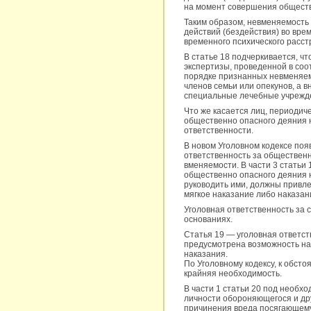
на момент совершения обществ
Таким образом, невменяемость 
действий (бездействия) во вре
временного психического расст
В статье 18 подчеркивается, ч
экспертизы, проведенной в соо
порядке признанных невменяемы
членов семьи или опекунов, а 
специальные лечебные учрежд
Что же касается лиц, периоди
общественно опасного деяния н
ответственности.
В новом Уголовном кодексе по
ответственность за обществен
вменяемости. В части 3 статьи
общественно опасного деяния н
руководить ими, должны привле
мягкое наказание либо наказан
Уголовная ответственность за 
основаниях.
Статья 19 — уголовная ответст
предусмотрена возможность на
наказания.
По Уголовному кодексу, к обст
крайняя необходимость.
В части 1 статьи 20 под необ
личности обороняющегося и дру
причинения вреда посягающему