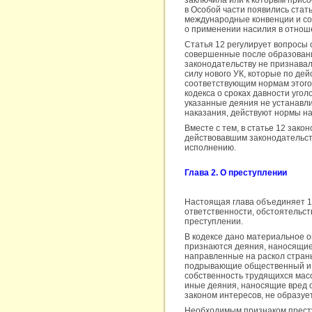
заключила или к которым прис
в Особой части появились ста
международные конвенции и сог
о применении насилия в отноше
Статья 12 регулирует вопросы 
совершенные после образования
законодательству не признавал
силу нового УК, которые по де
соответствующим нормам этого
кодекса о сроках давности уголо
указанные деяния не устанавл
наказания, действуют нормы н
Вместе с тем, в статье 12 зако
действовавшим законодательств
исполнению.
Глава 2. О преступлении
Настоящая глава объединяет 19
ответственности, обстоятельст
преступлении.
В кодексе дано материальное о
признаются деяния, наносящие 
направленные на раскол стран
подрывающие общественный и э
собственность трудящихся масс
иные деяния, наносящие вред 
законом интересов, не образуе
Необходимым признаком престу