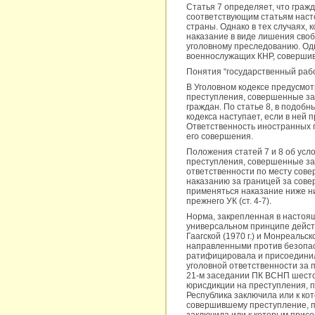
Статья 7 определяет, что граж
соответствующим статьям наст
страны. Однако в тех случаях,
наказание в виде лишения своб
уголовному преследованию. Од
военнослужащих КНР, совершив
Понятия “государственный рабо
В Уголовном кодексе предусмот
преступления, совершенные за
граждан. По статье 8, в подоб
кодекса наступает, если в ней
Ответственность иностранных г
его совершения.
Положения статей 7 и 8 об усл
преступления, совершенные за 
ответственности по месту сове
наказанию за границей за сове
применяться наказание ниже н
прежнего УК (ст. 4-7).
Норма, закрепленная в настояще
универсальном принципе действи
Гаагской (1970 г.) и Монреальс
направленными против безопасн
ратифицировала и присоединил
уголовной ответственности за
21-м заседании ПК ВСНП шесто
юрисдикции на преступления, 
Республика заключила или к кот
совершившему преступление, 