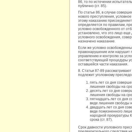
86, то по истечении испытател
публично (ст. 85).
По статье 86, в случае соверш
нового преступления, условное
этому наказанию присоединяетс
определяется по правилам, пр
условно освобожденного от отб
установлено, что это лицо ещ
условного освобождения, совер
назначено наказание.
Если же условно освобожденны
правонарушение или нарушит п
управлению и контролю за усл
соответствующей процедуры ус
оставшейся части наказания.
8. Статьи 87-89 рассматривают
подлежит уголовному преследо
пять лет со дня соверше
лишения свободы на сро
десять лет со дня сове
лишения свободы на срок
пятнадцать лет со дня 
виде лишения свободы на
двадцать лет со дня со
виде пожизненного лише
народной прокуратуры К
срока (ст. 87).
Срок давности уголовного прес
предварительного следствия н