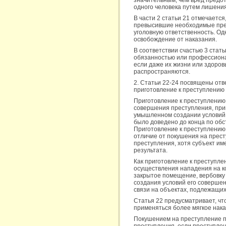
значительным, чем вред предо
одного человека путем лишения
В части 2 статьи 21 отмечаетс
превысившие необходимые пре
уголовную ответственность. О
освобождение от наказания.
В соответствии счастью 3 стат
обязанностью или профессиона
если даже их жизни или здоров
распространяются.
2. Статьи 22-24 посвящены от
приготовление к преступлению
Приготовление к преступлению 
совершения преступления, при
умышленном создании условий 
было доведено до конца по обс
Приготовление к преступлению
отличие от покушения на прест
преступления, хотя субъект им
результата.
Как приготовление к преступле
осуществления нападения на к
закрытое помещение, вербовку
создания условий его совершен
связи на объектах, подлежащих
Статья 22 предусматривает, чт
применяться более мягкое нака
Покушением на преступление 