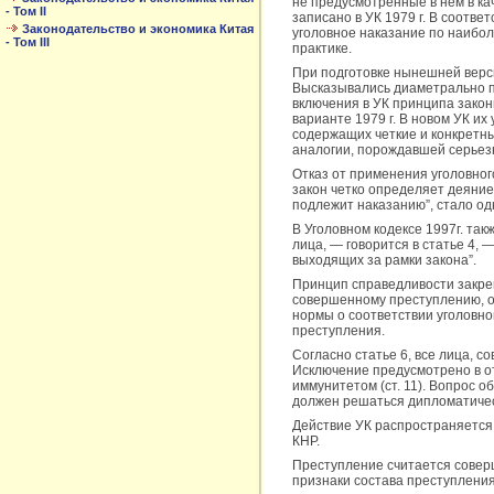
не предусмотренные в нем в ка
- Том II
записано в УК 1979 г. В соотве
Законодательство и экономика Китая
уголовное наказание по наибол
- Том III
практике.
При подготовке нынешней верси
Высказывались диаметрально п
включения в УК принципа закон
варианте 1979 г. В новом УК их
содержащих четкие и конкретны
аналогии, порождавшей серьезн
Отказ от применения уголовного
закон четко определяет деяние 
подлежит наказанию”, стало од
В Уголовном кодексе 1997г. та
лица, — говорится в статье 4,
выходящих за рамки закона”.
Принцип справедливости закреп
совершенному преступлению, о
нормы о соответствии уголовно
преступления.
Согласно статье 6, все лица, с
Исключение предусмотрено в о
иммунитетом (ст. 11). Вопрос 
должен решаться дипломатичес
Действие УК распространяется
КНР.
Преступление считается совер
признаки состава преступления