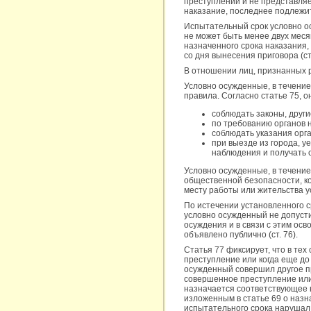
преступлении и не представля
наказание, последнее подлежи
Испытательный срок условно ос
не может быть менее двух мес
назначенного срока наказания,
со дня вынесения приговора (ст.
В отношении лиц, признанных ре
Условно осужденные, в течени
правила. Согласно статье 75, о
соблюдать законы, друг
по требованию органов 
соблюдать указания орг
при выезде из города, у
наблюдения и получать
Условно осужденные, в течение
общественной безопасности, к
месту работы или жительства 
По истечении установленного с
условно осужденный не допусти
осуждения и в связи с этим ос
объявлено публично (ст. 76).
Статья 77 фиксирует, что в тех
преступление или когда еще до
осужденный совершил другое пр
совершенное преступление или
назначается соответствующее н
изложенным в статье 69 о назн
испытательного срока нарушал