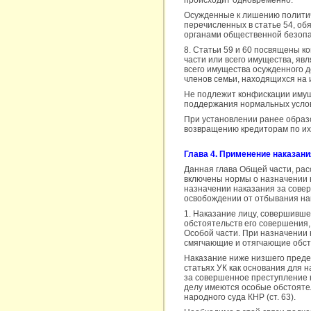
происходит одновременно.
Осужденные к лишению политиче
перечисленных в статье 54, об
органами общественной безопа
8. Статьи 59 и 60 посвящены к
части или всего имущества, яв
всего имущества осужденного 
членов семьи, находящихся на
Не подлежит конфискации имущ
поддержания нормальных услов
При установлении ранее образо
возвращению кредиторам по их 
Глава 4. Применение наказани
Данная глава Общей части, рас
включены нормы о назначении н
назначении наказания за сове
освобождении от отбывания нак
1. Наказание лицу, совершивше
обстоятельств его совершения
Особой части. При назначении
смягчающие и отягчающие обсто
Наказание ниже низшего преде
статьях УК как основания для 
за совершенное преступление 
делу имеются особые обстояте
народного суда КНР (ст. 63).