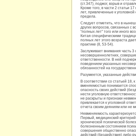
(ст.347), поджог, взрыв и отра
Кроме того, в части 2 статьи 1
лет, привлеченные к уголовной
предела.
Следует отметить, что в нынеш
других вопросов, связанных с 
“полных лет” того или иного в
Китая специфическими традици
полных лет этого возраста да
практике (8, 53-54).
Заслуживает внимания часть 3
несовершеннолетних, совершив
ответственности. В ней подчер
поведением указанных несовер
обязанностей на государствен
Разумеется, указанные действи
В соответствии со статьей 18,
вменяемостью понимается спос
опасность своих действий (без
нести уголовную ответственнос
не раскрыты и признаки невмен
привлекается к уголовной отве
отчета своим деяниям или не мо
Невменяемость характеризуетс
Первый, медицинский критерий 
хронической психической боле
болезненным состоянием психик
совершения общественно опасно
действий (бездействия) либо 