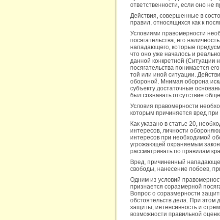
ответственности, если оно не
Действия, совершенные в сос
правил, относящихся как к посяг
Условиями правомерности необ
посягательства, его наличност
нападающего, которые предусмо
что оно уже началось и реальн
данной конкретной (Ситуации 
посягательства понимается его
той или иной ситуации. Дейст
обороной. Мнимая оборона иск
субъекту достаточные основани
был сознавать отсутствие обще
Условия правомерности необхо
которым причиняется вред при
Как указано в статье 20, необ
интересов, личности обороняющ
интересов при необходимой об
угрожающей охраняемым законо
рассматривать по правилам кра
Вред, причиненный нападающем
свободы, нанесение побоев, п
Одним из условий правомернос
признается соразмерной посяг
Вопрос о соразмерности защит
обстоятельств дела. При этом 
защиты, интенсивность и стрем
возможности правильной оценк