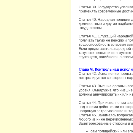
Статья 39. Государство усили
применять современные достиж
Статья 40. Народная полиция 
должностные и другие надбавки
государством.
Статья 41. Служащий народной
получать такую же пенсию и п
трудоспособность во время вы
Если представитель народной п
такую же пенсию и пользуются 
служащего, погибшего на своем
Глава VI. Контроль над испол
Статья 42. Исполнение предста
контролируется со стороны на
Статья 43. Высшие органы нар
уровня. Обнаружив, что низши
должны аннулировать их или и
Статья 44. При исполнении св
над своими действиями со сто
напрямую затрагивающие интер
Статья 45. Занимаясь вопроса
любого из ниже перечисленных
Заинтересованные стороны и их
сам полицейский или его