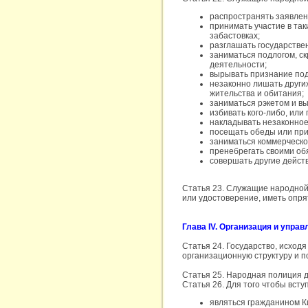
распространять заявлен
принимать участие в так
забастовках;
разглашать государстве
заниматься подлогом, ск
деятельности;
вырывать признание под
незаконно лишать други
жительства и обитания;
заниматься рэкетом и вы
избивать кого-либо, или 
накладывать незаконное
посещать обеды или при
заниматься коммерческо
пренебрегать своими об
совершать другие дейст
Статья 23. Служащие народной
или удостоверение, иметь опря
Глава IV. Организация и управ
Статья 24. Государство, исход
организационную структуру и п
Статья 25. Народная полиция д
Статья 26. Для того чтобы вст
являться гражданином Ки