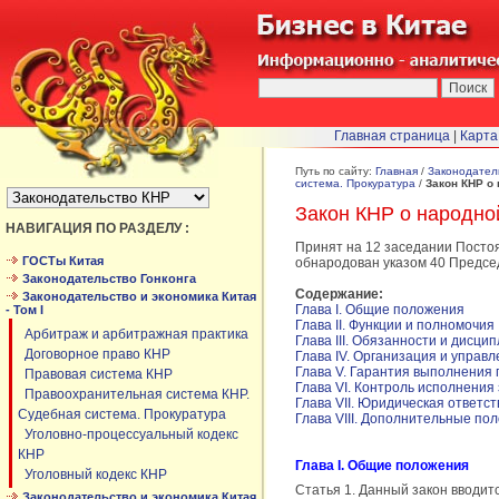
Главная страница
|
Карта
БЫСТРЫЙ ПЕРЕХОД :
Путь по сайту:
Главная
/
Законодател
система. Прокуратура
/
Закон КНР о
Закон КНР о народно
НАВИГАЦИЯ ПО РАЗДЕЛУ :
Принят на 12 заседании Постоя
ГОСТы Китая
обнародован указом 40 Председ
Законодательство Гонконга
Содержание:
Законодательство и экономика Китая
Глава I. Общие положения
- Том I
Глава II. Функции и полномочия
Арбитраж и арбитражная практика
Глава III. Обязанности и дисци
Договорное право КНР
Глава IV. Организация и управ
Глава V. Гарантия выполнения
Правовая система КНР
Глава VI. Контроль исполнения
Правоохранительная система КНР.
Глава VII. Юридическая ответс
Судебная система. Прокуратура
Глава VIII. Дополнительные по
Уголовно-процессуальный кодекс
КНР
Глава I. Общие положения
Уголовный кодекс КНР
Статья 1. Данный закон вводит
Законодательство и экономика Китая