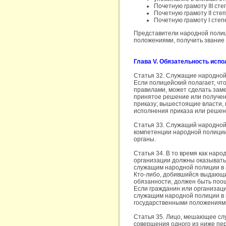
Почетную грамоту III сте
Почетную грамоту II сте
Почетную грамоту I степ
Представители народной полиц
положениями, получить звание 
Глава V. Обязательность исп
Статья 32. Служащие народной
Если полицейский полагает, чт
правилами, может сделать зам
принятое решение или получен
приказу; вышестоящие власти, 
исполнения приказа или решен
Статья 33. Служащий народной
компетенции народной полиции
органы.
Статья 34. В то время как нар
организации должны оказывать
служащим народной полиции в 
Кто-либо, добившийся выдающи
обязанности, должен быть поо
Если гражданин или организац
служащим народной полиции в 
государственными положениями
Статья 35. Лицо, мешающее сл
совершения одного из ниже пе