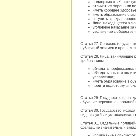
поддерживать Конституц
отличаться хорошими п
иметь хорошее здоровье
иметь образование стар
вступить в ряды народн
Лицо, находящееся в лю
уголовное наказание за
увольнение с обществен
Статья 27. Согласно государст
публичный экзамен и прошел ст
Статья 28. Лица, занимающие 
требованиям:
обладать профессионал
обладать опытом полити
управленца;
иметь образование в об
пройти подготовку в пол
Статья 29. Государство провод
обучение персонала народной 
Статья 30. Государство, исход
видов службы и устанавливает 
Статья 31. Отдельные полицей
сделавшие значительный вклад 
упоминание в списках о