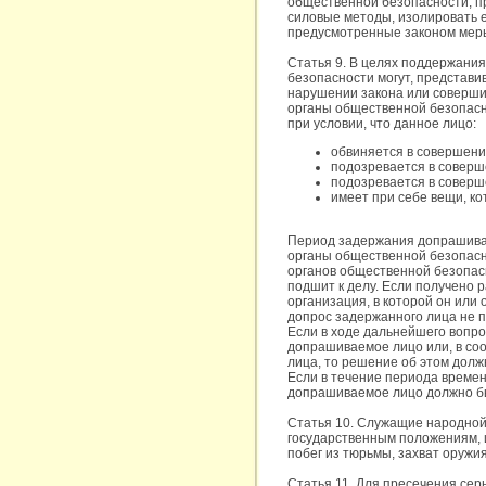
общественной безопасности, п
силовые методы, изолировать е
предусмотренные законом мер
Статья 9. В целях поддержани
безопасности могут, представи
нарушении закона или соверши
органы общественной безопасн
при условии, что данное лицо:
обвиняется в совершени
подозревается в соверш
подозревается в соверше
имеет при себе вещи, к
Период задержания допрашиваем
органы общественной безопасно
органов общественной безопасн
подшит к делу. Если получено 
организация, в которой он ил
допрос задержанного лица не 
Если в ходе дальнейшего вопр
допрашиваемое лицо или, в со
лица, то решение об этом дол
Если в течение периода времен
допрашиваемое лицо должно б
Статья 10. Служащие народной
государственным положениям, и
побег из тюрьмы, захват оружи
Статья 11. Для пресечения сер