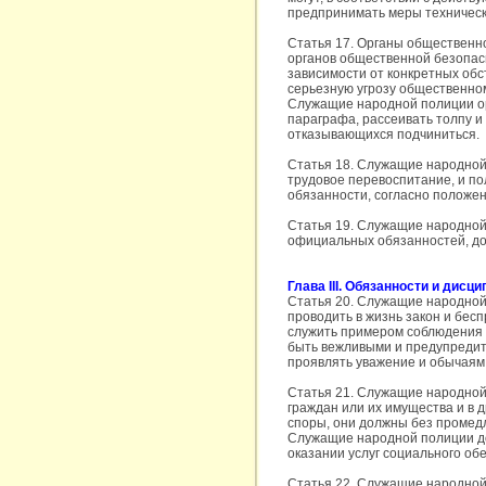
предпринимать меры техническ
Статья 17. Органы общественно
органов общественной безопасн
зависимости от конкретных об
серьезную угрозу общественном
Служащие народной полиции ор
параграфа, рассеивать толпу и
отказывающихся подчиниться.
Статья 18. Служащие народной 
трудовое перевоспитание, и по
обязанности, согласно положе
Статья 19. Служащие народной 
официальных обязанностей, до
Глава III. Обязанности и дисц
Статья 20. Служащие народно
проводить в жизнь закон и бес
служить примером соблюдения 
быть вежливыми и предупредит
проявлять уважение и обычаям
Статья 21. Служащие народной
граждан или их имущества и в 
споры, они должны без промед
Служащие народной полиции дол
оказании услуг социального об
Статья 22. Служащие народной 