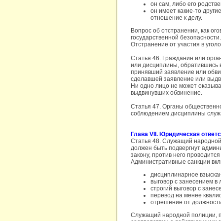
он сам, либо его родств
он имеет какие-то други
отношение к делу.
Вопрос об отстранении, как о
государственной безопасности.
Отстранение от участия в угол
Статья 46. Гражданин или орга
или дисциплины, обратившись в
принявший заявление или обви
сделавшей заявление или выдв
Ни одно лицо не может оказыва
выдвинувших обвинение.
Статья 47. Органы общественн
соблюдением дисциплины служ
Глава VII. Юридическая ответ
Статья 48. Служащий народной 
должен быть подвергнут админи
закону, против него проводитс
Административные санкции вкл
дисциплинарное взыска
выговор с занесением в 
строгий выговор с занес
перевод на менее квали
отрешение от должности
Служащий народной полиции, п