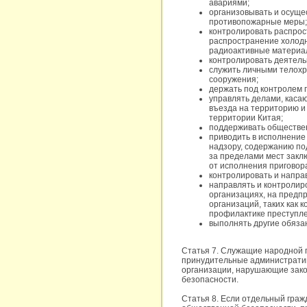
авариями;
организовывать и осуще
противопожарные меры;
контролировать распрос
распространение холодн
радиоактивные материал
контролировать деятель
служить личными телохр
сооружения;
держать под контролем 
управлять делами, каса
въезда на территорию и
территории Китая;
поддерживать обществен
приводить в исполнение
надзору, содержанию по
за пределами мест закл
от исполнения приговор
контролировать и напра
направлять и контролир
организациях, на предп
организаций, таких как
профилактике преступле
выполнять другие обяза
Статья 7. Служащие народной п
принудительные административ
организации, нарушающие зак
безопасности.
Статья 8. Если отдельный граж