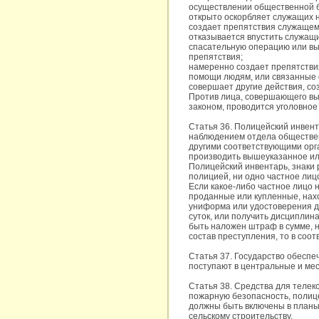
осуществлении общественной б
открыто оскорбляет служащих 
создает препятствия служащем
отказывается впустить служащ
спасательную операцию или вып
препятствия;
намеренно создает препятстви
помощи людям, или связанные 
совершает другие действия, с
Против лица, совершающего вы
законом, проводится уголовное
Статья 36. Полицейский инвен
наблюдением отдела обществен
другими соответствующими орга
производить вышеуказанное или
Полицейский инвентарь, знаки
полицией, ни одно частное лицо
Если какое-либо частное лицо
проданные или купленные, нах
униформа или удостоверения д
суток, или получить дисциплин
быть наложен штраф в сумме, 
состав преступления, то в соот
Статья 37. Государство обесп
поступают в центральные и ме
Статья 38. Средства для телек
пожарную безопасность, полице
должны быть включены в планы 
сельскому строительству.