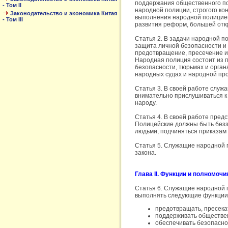
поддержания общественного пор
- Том II
народной полиции, строгого к
Законодательство и экономика Китая
выполнения народной полицией
- Том III
развития реформ, большей откр
Статья 2. В задачи народной п
защита личной безопасности и
предотвращение, пресечение и
Народная полиция состоит из 
безопасности, тюрьмах и орган
народных судах и народной про
Статья 3. В своей работе служ
внимательно прислушиваться к 
народу.
Статья 4. В своей работе пред
Полицейские должны быть безз
людьми, подчиняться приказам 
Статья 5. Служащие народной п
закона.
Глава II. Функции и полномочи
Статья 6. Служащие народной п
выполнять следующие функции
предотвращать, пресека
поддерживать обществен
обеспечивать безопасно