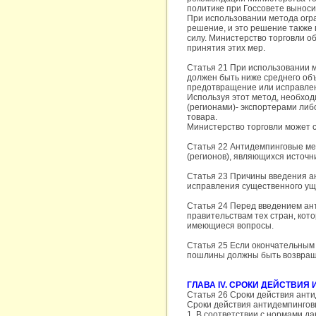
политике при Госсовете выноси
При использовании метода огр
решение, и это решение также 
силу. Министерство торговли 
принятия этих мер.
Статья 21 При использовании 
должен быть ниже среднего объ
предотвращение или исправлен
Используя этот метод, необхо
(регионами)- экспортерами ли
товара.
Министерство торговли может с
Статья 22 Антидемпинговые ме
(регионов), являющихся источн
Статья 23 Причины введения 
исправления существенного ущ
Статья 24 Перед введением ан
правительствам тех стран, кот
имеющиеся вопросы.
Статья 25 Если окончательным
пошлины должны быть возвращ
ГЛАВА IV. СРОКИ ДЕЙСТВИ
Статья 26 Сроки действия ант
Сроки действия антидемпингов
1. В соответствии с нормами д