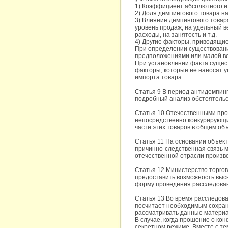
1) Коэффициент абсолютного и 
2) Доля демпингового товара н
3) Влияние демпингового товар
уровень продаж, на удельный в
расходы, на занятость и т.д.
4) Другие факторы, приводящие
При определении существовани
предположениями или малой в
При установлении факта сущес
факторы, которые не наносят 
импорта товара.
Статья 9 В период антидемпин
подробный анализ обстоятельст
Статья 10 Отечественными про
непосредственно конкурирующи
части этих товаров в общем об
Статья 11 На основании объект
причинно-следственная связь 
отечественной отрасли произво
Статья 12 Министерство торго
предоставить возможность выск
форму проведения расследовани
Статья 13 Во время расследов
посчитает необходимым сохра
рассматривать данные материа
В случае, когда прошение о к
секретном режиме. Вместе с те