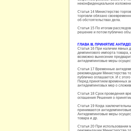
неконфиденциальное изложение
Статья 14 Министерство торго
торговли обязано своевременн
об обстоятельствах дела.
Статья 15 По итогам расследо
решение и потом публично объ
ГЛАВА III. ПРИНЯТИЕ АНТИ
Статья 16 При наличии явных 
демпингового импорта товара, 
возможно вынесение предварит
антидемпинговые меры осущес
Статья 17 Временные антидемп
рекомендации Министерства то
публично оглашается. И с этог
Перед принятием временных ан
антидемпинговых мер о сложив
Статья 18 Срок проведения вр
оглашения Решения о приняти
Статья 19 Когда заключительны
принимаются антидемпинговые 
Антидемпинговые меры осущес
товара и др.
Статья 20 При использовании 
рекомендации Министерства то