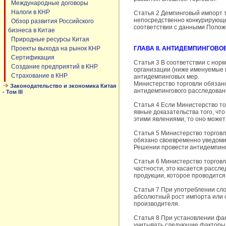
Международные договоры
Налоги в КНР
Статья 2 Демпинговый импорт 
непосредственно конкурирующег
Обзор развития Российского
соответствии с данными Полож
бизнеса в Китае
Природные ресурсы Китая
Проекты выхода на рынок КНР
ГЛАВА II. АНТИДЕМПИНГОВ
Сертификация
Статья 3 В соответствии с но
Создание предприятий в КНР
организации (ниже именуемые к
Страхование в КНР
антидемпинговых мер.
Министерство торговли обязан
Законодательство и экономика Китая
антидемпингового расследован
- Том III
Статья 4 Если Министерство то
явные доказательства того, чт
этими явлениями, то оно може
Статья 5 Министерство торгов
обязано своевременно уведоми
Решении провести антидемпинг
Статья 6 Министерство торговл
частности, это касается рассл
продукции, которое проводится
Статья 7 При употреблении сло
абсолютный рост импорта или 
производителя.
Статья 8 При установлении фа
учитывать следующие факторы