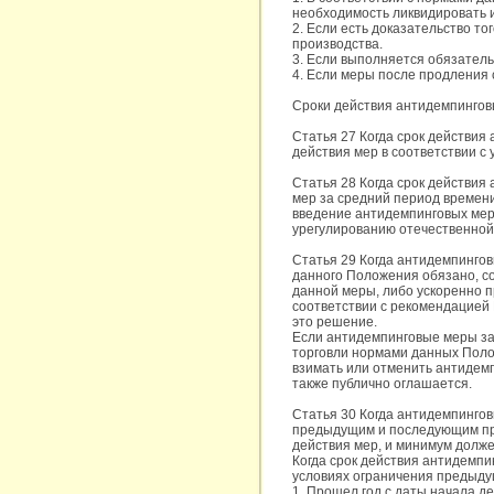
необходимость ликвидировать 
2. Если есть доказательство то
производства.
3. Если выполняется обязател
4. Если меры после продления с
Сроки действия антидемпинговы
Статья 27 Когда срок действия
действия мер в соответствии с
Статья 28 Когда срок действия
мер за средний период времени
введение антидемпинговых мер 
урегулированию отечественной 
Статья 29 Когда антидемпинго
данного Положения обязано, с
данной меры, либо ускоренно п
соответствии с рекомендацией
это решение.
Если антидемпинговые меры за
торговли нормами данных Поло
взимать или отменить антидем
также публично оглашается.
Статья 30 Когда антидемпинго
предыдущим и последующим пр
действия мер, и минимум долже
Когда срок действия антидемпи
условиях ограничения предыду
1. Прошел год с даты начала д