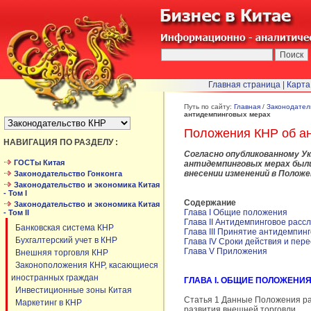
Главная страница
|
Карта
БЫСТРЫЙ ПЕРЕХОД :
Путь по сайту:
Главная
/
Законодател
антидемпинговых мерах
Положения КНР об а
НАВИГАЦИЯ ПО РАЗДЕЛУ :
Согласно опубликованному Ук
ГОСТы Китая
антидемпинговых мерах были
внесении изменений в Полож
Законодательство Гонконга
Законодательство и экономика Китая
- Том I
Содержание
Законодательство и экономика Китая
Глава I Общие положения
- Том II
Глава II Антидемпинговое расс
Банковская система КНР
Глава III Принятие антидемпин
Бухгалтерский учет в КНР
Глава IV Сроки действия и пер
Глава V Приложения
Внешняя торговля КНР
Законоположения КНР, касающиеся
иностранных граждан
ГЛАВА I. ОБЩИЕ ПОЛОЖЕНИ
Инвестиционные зоны Китая
Статья 1 Данные Положения раз
Маркетинг в КНР
развития внешней торговли.