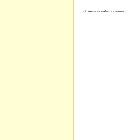
«Жэньминь жибао» онлайн