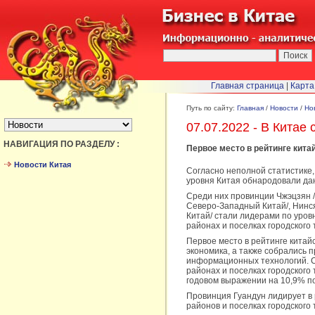
Главная страница
|
Карта
БЫСТРЫЙ ПЕРЕХОД :
Путь по сайту:
Главная
/
Новости
/
Но
07.07.2022 - В Китае
НАВИГАЦИЯ ПО РАЗДЕЛУ :
Первое место в рейтинге кита
Новости Китая
Согласно неполной статистике
уровня Китая обнародовали дан
Среди них провинции Чжэцзян /
Северо-Западный Китай/, Нинс
Китай/ стали лидерами по уров
районах и поселках городского 
Первое место в рейтинге китай
экономика, а также собрались
информационных технологий. С
районах и поселках городского 
годовом выражении на 10,9% п
Провинция Гуандун лидирует в 
районов и поселках городского 