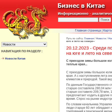
Главная страница
|
Карта
БЫСТРЫЙ ПЕРЕХОД :
Путь по сайту:
Главная
/
Новости
/
Но
юге и лето на севере»
20.12.2023 - Среди п
НАВИГАЦИЯ ПО РАЗДЕЛУ :
на юге и лето на сев
Новости Китая
С приходом зимы большое кол
теплые края...
С приходом зимы большое коли
края. А с наступлением лета о
климатом и природой. Такой в
По данным Государственного ст
старше составляла 280,04 млн 
старше составило 209,78 млн, 
предпочитает ездить в другие 
время. Спрос на рынке индуст
По словам начальника Управле
люди старше 60 лет обладают 
требований к пенсионной жизни