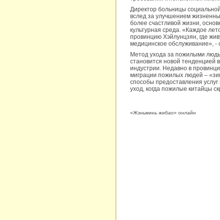
Директор больницы социальной
вслед за улучшением жизненны
более счастливой жизни, основ
культурная среда. «Каждое ле
провинцию Хэйлунцзян, где жив
медицинское обслуживание», - 
Метод ухода за пожилыми людь
становится новой тенденцией в
индустрии. Недавно в провинц
миграции пожилых людей – «зи
способы предоставления услуг 
уход, когда пожилые китайцы с
«Жэньминь жибао» онлайн