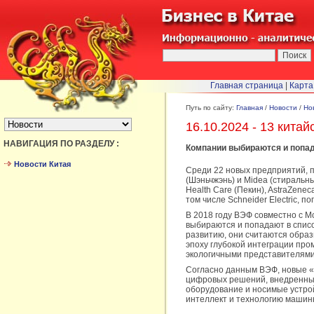
Главная страница
|
Карта
БЫСТРЫЙ ПЕРЕХОД :
Путь по сайту:
Главная
/
Новости
/
Но
16.10.2024 - 13 кит
НАВИГАЦИЯ ПО РАЗДЕЛУ :
Компании выбираются и попад
Новости Китая
Среди 22 новых предприятий, по
(Шэньчжэнь) и Midea (стираль
Health Care (Пекин), AstraZene
том числе Schneider Electric, п
В 2018 году ВЭФ совместно с M
выбираются и попадают в спис
развитию, они считаются обра
эпоху глубокой интеграции пр
экологичными представителями 
Согласно данным ВЭФ, новые «
цифровых решений, внедренных
оборудование и носимые устро
интеллект и технологию машин