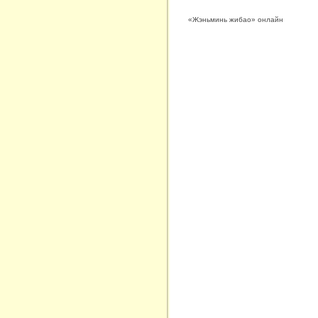
«Жэньминь жибао» онлайн