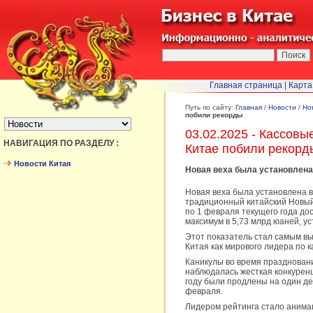
Главная страница
|
Карта
БЫСТРЫЙ ПЕРЕХОД :
Путь по сайту:
Главная
/
Новости
/
Но
побили рекорды
03.02.2025 - Кассовы
НАВИГАЦИЯ ПО РАЗДЕЛУ :
Китае побили рекорд
Новости Китая
Новая веха была установлена 
Новая веха была установлена в
традиционный китайский Новый 
по 1 февраля текущего года до
максимум в 5,73 млрд юаней, у
Этот показатель стал самым вы
Китая как мирового лидера по 
Каникулы во время праздновани
наблюдалась жесткая конкурен
году были продлены на один де
февраля.
Лидером рейтинга стало анимац