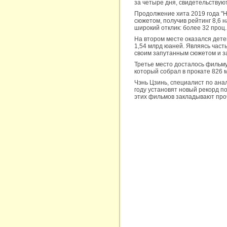
за четыре дня, свидетельству
Продолжение хита 2019 года "
сюжетом, получив рейтинг 8,6 
широкий отклик: более 32 проц
На втором месте оказался детек
1,54 млрд юаней. Являясь час
своим запутанным сюжетом и 
Третье место досталось фильму "
который собрал в прокате 826 
Чэнь Цзинь, специалист по ана
году установят новый рекорд 
этих фильмов закладывают проч