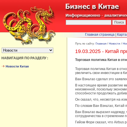
Главная страница
|
Карта
БЫСТРЫЙ ПЕРЕХОД :
Путь по сайту:
Главная
/
Новости
/
Но
19.03.2025 - Китай п
НАВИГАЦИЯ ПО РАЗДЕЛУ :
Торговая политика Китая в от
Новости Китая
Торговая политика Китая в отн
увеличить свои инвестиции в Ки
Ван Вэньтао сделал это заявле
В настоящее время развитие ми
неизменной, поскольку экономи
способности продолжать добива
Он сказал, что, несмотря на и
По словам Ван Вэньтао, Китай 
Ван Вэньтао выразил надежду, 
сотрудничества в стремлении по
Гийом Фори сказал, что Airbus 