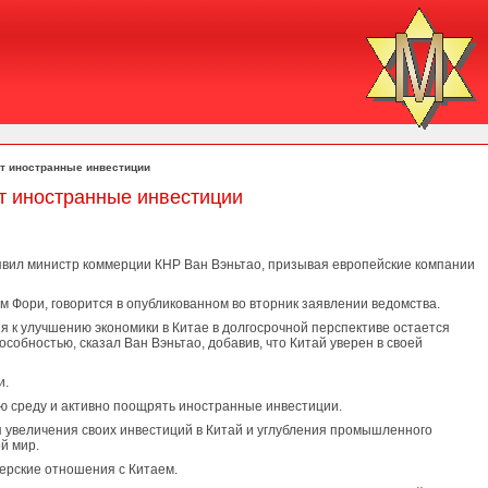
ет иностранные инвестиции
ет иностранные инвестиции
аявил министр коммерции КНР Ван Вэньтао, призывая европейские компании
м Фори, говорится в опубликованном во вторник заявлении ведомства.
я к улучшению экономики в Китае в долгосрочной перспективе остается
обностью, сказал Ван Вэньтао, добавив, что Китай уверен в своей
и.
ую среду и активно поощрять иностранные инвестиции.
я увеличения своих инвестиций в Китай и углубления промышленного
й мир.
нерские отношения с Китаем.