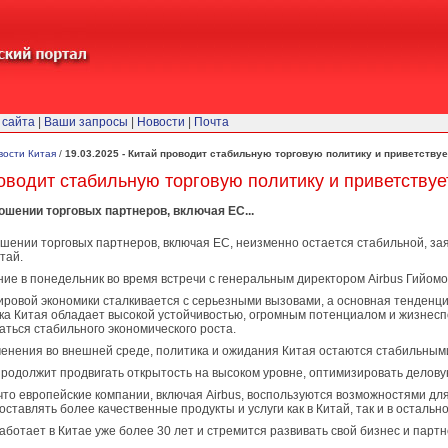
 сайта
|
Ваши запросы
|
Новости
|
Почта
вости Китая
/
19.03.2025 - Китай проводит стабильную торговую политику и приветству
роводит стабильную торговую политику и приветству
ношении торговых партнеров, включая ЕС...
ошении торговых партнеров, включая ЕС, неизменно остается стабильной, з
тай.
ние в понедельник во время встречи с генеральным директором Airbus Гийомо
ровой экономики сталкивается с серьезными вызовами, а основная тенденци
ка Китая обладает высокой устойчивостью, огромным потенциалом и жизнеспос
ться стабильного экономического роста.
зменения во внешней среде, политика и ожидания Китая остаются стабильным
продолжит продвигать открытость на высоком уровне, оптимизировать делов
что европейские компании, включая Airbus, воспользуются возможностями дл
ставлять более качественные продукты и услуги как в Китай, так и в остально
работает в Китае уже более 30 лет и стремится развивать свой бизнес и парт