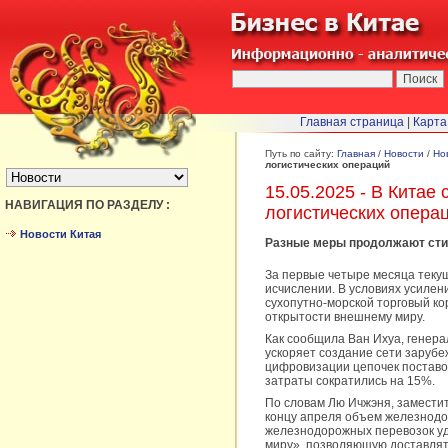
Главная страница
|
Карта
БЫСТРЫЙ ПЕРЕХОД :
Путь по сайту:
Главная
/
Новости
/
Но
логистических операций
15.05.2025 - В Китае
НАВИГАЦИЯ ПО РАЗДЕЛУ :
логистических опера
Новости Китая
Разные меры продолжают стим
За первые четыре месяца текущ
исчислении. В условиях усилен
сухопутно-морской торговый ко
открытости внешнему миру.
Как сообщила Ван Ихуа, генера
ускоряет создание сети заруб
цифровизации цепочек поставо
затраты сократились на 15%.
По словам Лю Ичжэня, заместит
концу апреля объем железнодо
железнодорожных перевозок уд
миру», позволяющую доставлят