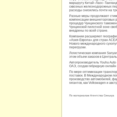
маршруту Китай–Лаос–Таиланд, 
сквозных железнодорожных пере
расходы снизились почти на тр
Разные меры продолжают стиму
компенсации внешнеторговых р
процедур Чунцинского таможен
Чунцинской пилотной зоне сво
внедрены по всей стране.
Компании расширяют географию 
«Азия-Европа» для стран АСЕА
Нового международного сухопут
перегрузки.
Логистическая компания Sanyan
этом объем заказов в Централь
Автопроизводитель Youhu Auto 
ОАЭ, создав гибридную онлайн 
По мере оптимизации транспор
поставок. В Международном ло
производство автомобилей, фа
гигантов, как Volkswagen и ав
По материалам Агентства Синьхуа