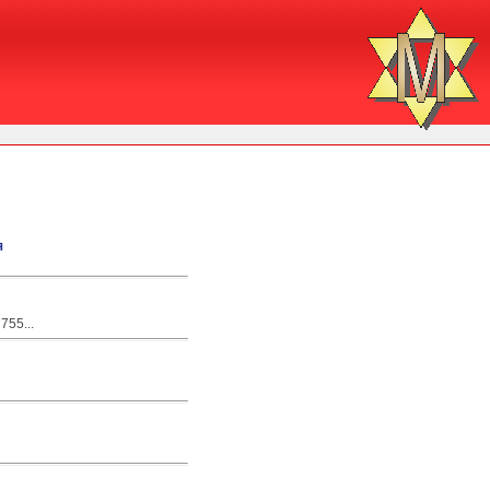
я
755...