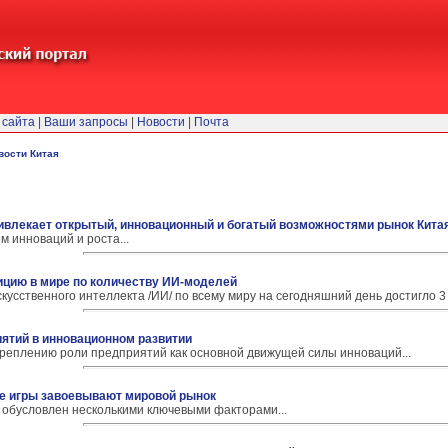
 сайта
|
Ваши запросы
|
Новости
|
Почта
вости Китая
ривлекает открытый, инновационный и богатый возможностями рынок Кита
м инноваций и роста...
цию в мире по количеству ИИ-моделей
усственного интеллекта /ИИ/ по всему миру на сегодняшний день достигло 3 
иятий в инновационном развитии
креплению роли предприятий как основной движущей силы инноваций...
ие игры завоевывают мировой рынок
м обусловлен несколькими ключевыми факторами...