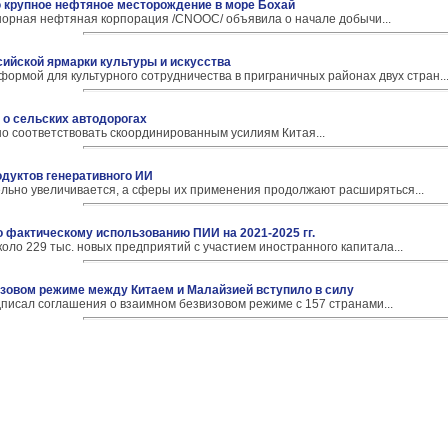
ю крупное нефтяное месторождение в море Бохай
рная нефтяная корпорация /CNOOC/ объявила о начале добычи...
сийской ярмарки культуры и искусства
ормой для культурного сотрудничества в приграничных районах двух стран..
о сельских автодорогах
о соответствовать скоординированным усилиям Китая...
одуктов генеративного ИИ
ельно увеличивается, а сферы их применения продолжают расширяться...
о фактическому использованию ПИИ на 2021-2025 гг.
коло 229 тыс. новых предприятий с участием иностранного капитала...
зовом режиме между Китаем и Малайзией вступило в силу
писал соглашения о взаимном безвизовом режиме с 157 странами...