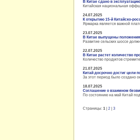
В Китае сдано в эксплуатаци
Китайская национальная оффшо
24.07.2025
К открытию 15-й Китайско-рос
Ярмарка является важной платф
23.07.2025
В Китае выпущены положения 
Развитие сельских шоссе должн
22.07.2025
В Китае растет количество пр
Количество продуктов стремит
21.07.2025
Китай досрочно достиг цели п
За этот период было создано о
18.07.2025
Соглашение о взаимном безви
По состоянию на май Китай под
Страницы:
1
|
2
|
3