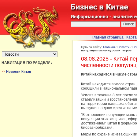
Главная страница
|
Карта
БЫСТРЫЙ ПЕРЕХОД :
Путь по сайту:
Главная
/
Новости
/
Но
популяции маньчжурских тигров
08.08.2025 - Китай 
НАВИГАЦИЯ ПО РАЗДЕЛУ :
численности популяц
Новости Китая
Китай находится в числе стра
Китай находится в числе стран
сообщили в Национальном парке
Усилия в течение 8 лет после 
стабилизации и восстановлению
на территории нацпарка обитаю
выступая на днях с речью на м
"В отношении популяции маньч
популяции этих хищников, сфор
достижением" Китая в формиров
биоразнообразия.
Меры по охране исчезающих ви