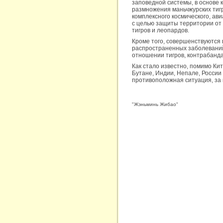
заповедной системы, в основе 
размножения маньчжурских тиг
комплексного космического, ав
с целью защиты территории от 
тигров и леопардов.
Кроме того, совершенствуются 
распространенных заболеваний
отношении тигров, контрабанда
Как стало известно, помимо Ки
Бутане, Индии, Непале, России
противоположная ситуация, за 
"Жэньминь Жибао"