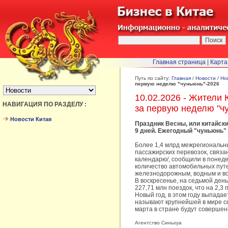
Главная страница
|
Карта
БЫСТРЫЙ ПЕРЕХОД :
Путь по сайту:
Главная
/
Новости
/
Но
первую неделю "чуньюнь"-2026
10.02.2026 - Жители
НАВИГАЦИЯ ПО РАЗДЕЛУ :
за первую неделю "ч
Новости Китая
Праздник Весны, или китайски
9 дней. Ежегодный "чуньюнь"
Более 1,4 млрд межрегиональны
пассажирских перевозок, связа
календарю/, сообщили в понеде
количество автомобильных пут
железнодорожным, водным и воз
В воскресенье, на седьмой ден
227,71 млн поездок, что на 2,3
Новый год, в этом году выпада
называют крупнейшей в мире се
марта в стране будут соверше
Агентство Синьхуа