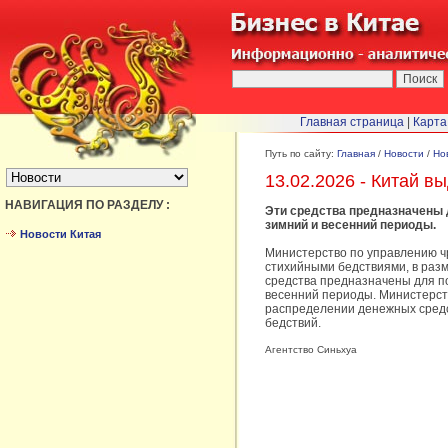
Главная страница
|
Карта
БЫСТРЫЙ ПЕРЕХОД :
Путь по сайту:
Главная
/
Новости
/
Но
13.02.2026 - Китай 
НАВИГАЦИЯ ПО РАЗДЕЛУ :
Эти средства предназначены 
зимний и весенний периоды.
Новости Китая
Министерство по управлению ч
стихийными бедствиями, в разм
средства предназначены для п
весенний периоды. Министерст
распределении денежных средс
бедствий.
Агентство Синьхуа