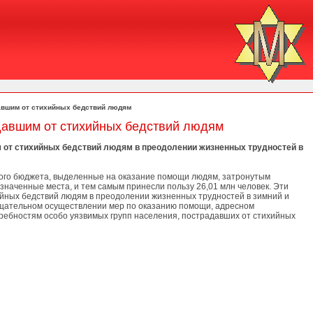
давшим от стихийных бедствий людям
адавшим от стихийных бедствий людям
 от стихийных бедствий людям в преодолении жизненных трудностей в
ного бюджета, выделенные на оказание помощи людям, затронутым
значенные места, и тем самым принесли пользу 26,01 млн человек. Эти
йных бедствий людям в преодолении жизненных трудностей в зимний и
 тщательном осуществлении мер по оказанию помощи, адресном
ребностям особо уязвимых групп населения, пострадавших от стихийных