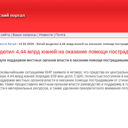
 сайта
|
Ваши запросы
|
Новости
|
Почта
вости Китая
/
13.02.2026 - Китай выделил 4,44 млрд юаней на оказание помощи постра
выделил 4,44 млрд юаней на оказание помощи постр
для поддержки местных органов власти в оказании помощи пострадавшим
резвычайными ситуациями КНР заявило в четверг, что средства из централь
ере 4,44 млрд юаней /порядка 639 млн долл. США/, полностью поступили в на
оддержки местных органов власти в оказании помощи пострадавшим от стихи
во также предоставило местным органам власти руководство и поддержку в
тв и материальных ресурсов, а также уделении приоритетного внимания пот