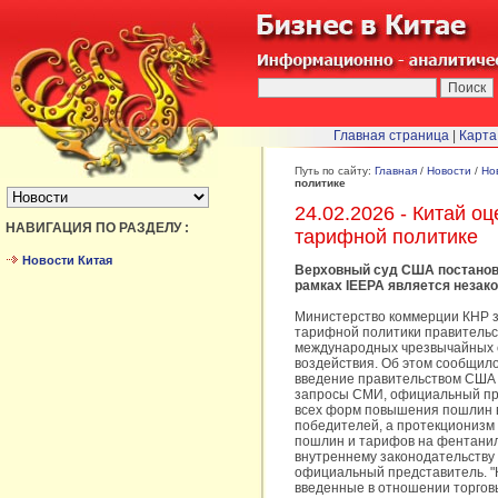
Главная страница
|
Карта
БЫСТРЫЙ ПЕРЕХОД :
Путь по сайту:
Главная
/
Новости
/
Но
политике
24.02.2026 - Китай 
НАВИГАЦИЯ ПО РАЗДЕЛУ :
тарифной политике
Новости Китая
Верховный суд США постанови
рамках IEEPA является незак
Министерство коммерции КНР з
тарифной политики правительс
международных чрезвычайных с
воздействия. Об этом сообщило
введение правительством США 
запросы СМИ, официальный пре
всех форм повышения пошлин в 
победителей, а протекционизм 
пошлин и тарифов на фентанил
внутреннему законодательству 
официальный представитель. 
введенные в отношении торговы