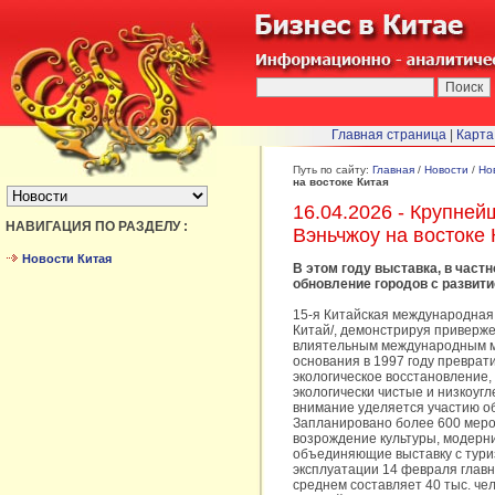
Главная страница
|
Карта
БЫСТРЫЙ ПЕРЕХОД :
Путь по сайту:
Главная
/
Новости
/
Но
на востоке Китая
16.04.2026 - Крупней
НАВИГАЦИЯ ПО РАЗДЕЛУ :
Вэньчжоу на востоке 
Новости Китая
В этом году выставка, в част
обновление городов с развити
15-я Китайская международная 
Китай/, демонстрируя приверж
влиятельным международным ме
основания в 1997 году превра
экологическое восстановление, 
экологически чистые и низкоуг
внимание уделяется участию об
Запланировано более 600 меро
возрождение культуры, модерн
объединяющие выставку с тури
эксплуатации 14 февраля главна
среднем составляет 40 тыс. че