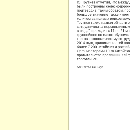
Ю. Трутнев отметил, что между
были построены железнодорожн
подтвердив, таким образом, пр
большое значение также имеет
количества прямых рейсов межд
Трутнев также назвал области 
сотрудничества перспективным
выгода", проходит с 17 по 21 м
крупнейшее по масштабу компл
торгово-экономическому сотруд
2014 года, принимая гостей по
более 7 200 китайских и россий
Организаторами 10-го Китайск
правительство провинции Хэйл
торговли РФ.
Агентство Синьхуа