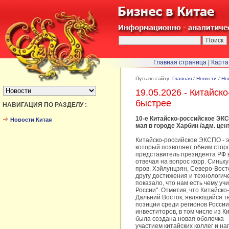
Главная страница
|
Карта
БЫСТРЫЙ ПЕРЕХОД :
Путь по сайту:
Главная
/
Новости
/
Но
19.05.2026 - Китайс
быстрее
НАВИГАЦИЯ ПО РАЗДЕЛУ :
10-е Китайско-российское ЭКС
Новости Китая
мая в городе Харбин /адм. цен
Китайско-российское ЭКСПО - 
который позволяет обеим стор
представитель президента РФ 
отвечая на вопрос корр. Синьх
пров. Хэйлунцзян, Северо-Вост
другу достижения и технологич
показало, что нам есть чему учи
России". Отметив, что Китайск
Дальний Восток, являющийся т
позиции среди регионов России
инвеститоров, в том числе из К
была создана новая оболочка 
участием китайских коллег и н