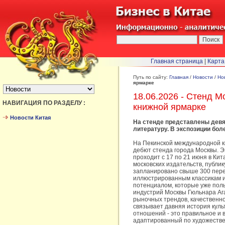
Главная страница
|
Карта
БЫСТРЫЙ ПЕРЕХОД :
Путь по сайту:
Главная
/
Новости
/
Но
ярмарке
18.06.2026 - Стенд 
НАВИГАЦИЯ ПО РАЗДЕЛУ :
книжной ярмарке
Новости Китая
На стенде представлены девя
литературу. В экспозиции бол
На Пекинской международной к
дебют стенда города Москвы. Э
проходит с 17 по 21 июня в Ки
московских издательств, публик
запланировано свыше 300 пере
иллюстрированным классикам и
потенциалом, которые уже поль
индустрий Москвы Гюльнара Аг
рыночных трендов, качественн
связывает давняя история куль
отношений - это правильное и в
адаптированный по художестве