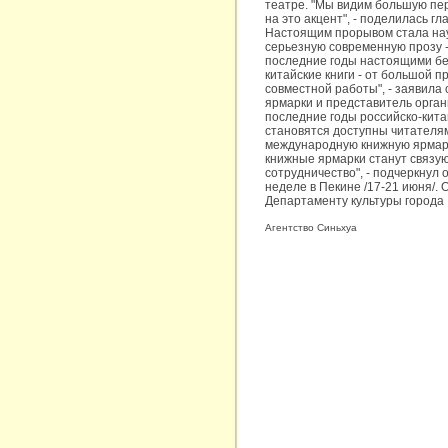
театре. "Мы видим большую пе
на это акцент", - поделилась гл
Настоящим прорывом стала науч
серьезную современную прозу -
последние годы настоящими бес
китайские книги - от большой 
совместной работы", - заявил
ярмарки и представитель орган
последние годы российско-кита
становятся доступны читателям
международную книжную ярмарку
книжные ярмарки станут связу
сотрудничество", - подчеркнул
неделе в Пекине /17-21 июня/.
Департаменту культуры города
Агентство Синьхуа