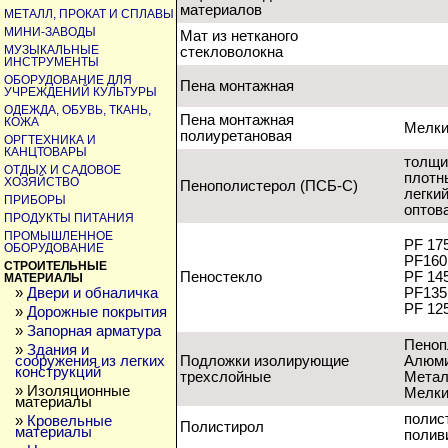
материалов
МЕТАЛЛ, ПРОКАТ И СПЛАВЫ
МИНИ-ЗАВОДЫ
Мат из нетканого
МУЗЫКАЛЬНЫЕ
стекловолокна
ИНСТРУМЕНТЫ
ОБОРУДОВАНИЕ ДЛЯ
Пена монтажная
УЧРЕЖДЕНИЙ КУЛЬТУРЫ
ОДЕЖДА, ОБУВЬ, ТКАНЬ,
Пена монтажная
КОЖА
Мелки
полиуретановая
ОРГТЕХНИКА И
КАНЦТОВАРЫ
толщи
ОТДЫХ И САДОВОЕ
плотн
ХОЗЯЙСТВО
Пенополистерол (ПСБ-С)
легки
ПРИБОРЫ
оптов
ПРОДУКТЫ ПИТАНИЯ
ПРОМЫШЛЕННОЕ
PF 17
ОБОРУДОВАНИЕ
PF160
СТРОИТЕЛЬНЫЕ
Пеностекло
PF 14
МАТЕРИАЛЫ
»
Двери и обналичка
PF135
PF 12
»
Дорожные покрытия
»
Запорная арматура
Пеноп
»
Здания и
сооружения из легких
Подложки изолирующие
Алюми
конструкций
трехслойные
Метал
» Изоляционные
Мелки
материалы
полис
»
Кровельные
Полистирол
материалы
полив