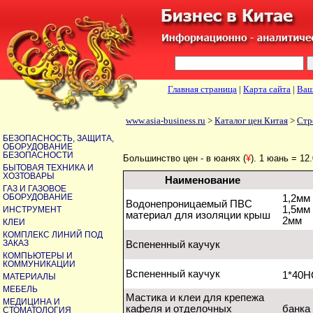
Главная страница
|
Карта сайта
|
Ваш
www.asia-business.ru
>
Каталог цен Китая
>
Стр
БЕЗОПАСНОСТЬ, ЗАЩИТА,
ОБОРУДОВАНИЕ
БЕЗОПАСНОСТИ
Большинство цен - в юанях (
¥
). 1 юань = 12
БЫТОВАЯ ТЕХНИКА И
ХОЗТОВАРЫ
Наименование
ГАЗ И ГАЗОВОЕ
ОБОРУДОВАНИЕ
1,2мм
Водонепроницаемый ПВС
1,5мм
ИНСТРУМЕНТ
материал для изоляции крыш
2мм
КЛЕИ
КОМПЛЕКС ЛИНИЙ ПОД
ЗАКАЗ
Вспененный каучук
КОМПЬЮТЕРЫ И
КОММУНИКАЦИИ
Вспененный каучук
1*40H
МАТЕРИАЛЫ
МЕБЕЛЬ
Мастика и клеи для крепежа
МЕДИЦИНА И
кафеля и отделочных
банка 
СТОМАТОЛОГИЯ