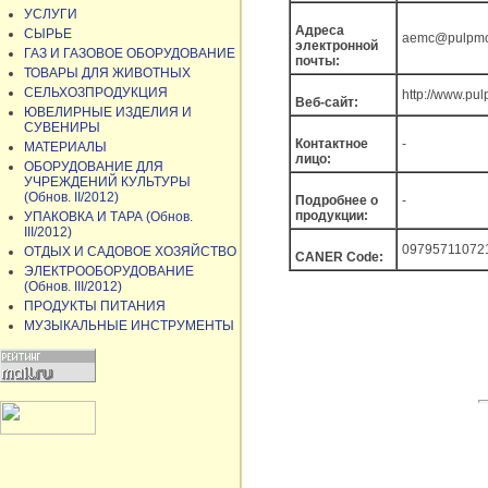
УСЛУГИ
Адреса
СЫРЬЕ
aemc@pulpmo
электронной
ГАЗ И ГАЗОВОЕ ОБОРУДОВАНИЕ
почты:
ТОВАРЫ ДЛЯ ЖИВОТНЫХ
СЕЛЬХОЗПРОДУКЦИЯ
http://www.pu
Веб-сайт:
ЮВЕЛИРНЫЕ ИЗДЕЛИЯ И
СУВЕНИРЫ
Контактное
-
МАТЕРИАЛЫ
лицо:
ОБОРУДОВАНИЕ ДЛЯ
УЧРЕЖДЕНИЙ КУЛЬТУРЫ
(Обнов. II/2012)
Подробнее о
-
продукции:
УПАКОВКА И ТАРА (Обнов.
III/2012)
09795711072
ОТДЫХ И САДОВОЕ ХОЗЯЙСТВО
CANER Code:
ЭЛЕКТРООБОРУДОВАНИЕ
(Обнов. III/2012)
ПРОДУКТЫ ПИТАНИЯ
МУЗЫКАЛЬНЫЕ ИНСТРУМЕНТЫ