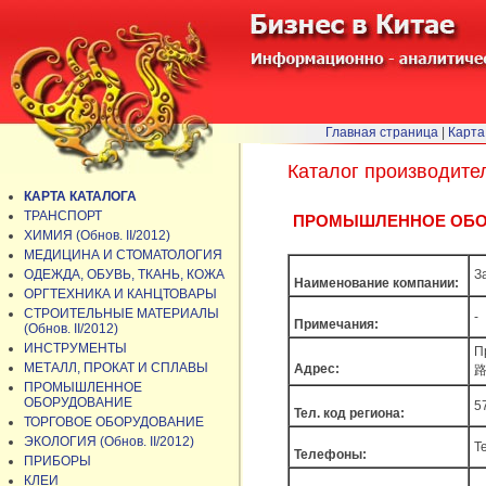
Главная страница
|
Карта
Каталог производите
КАРТА КАТАЛОГА
ТРАНСПОРТ
ПРОМЫШЛЕННОЕ ОБОРУД
ХИМИЯ (Обнов. II/2012)
МЕДИЦИНА И СТОМАТОЛОГИЯ
ОДЕЖДА, ОБУВЬ, ТКАНЬ, КОЖА
З
Наименование компании:
ОРГТЕХНИКА И КАНЦТОВАРЫ
СТРОИТЕЛЬНЫЕ МАТЕРИАЛЫ
-
Примечания:
(Обнов. II/2012)
ИНСТРУМЕНТЫ
П
МЕТАЛЛ, ПРОКАТ И СПЛАВЫ
Адрес:
路
ПРОМЫШЛЕННОЕ
ОБОРУДОВАНИЕ
5
Тел. код региона:
ТОРГОВОЕ ОБОРУДОВАНИЕ
ЭКОЛОГИЯ (Обнов. II/2012)
T
Телефоны:
ПРИБОРЫ
КЛЕИ