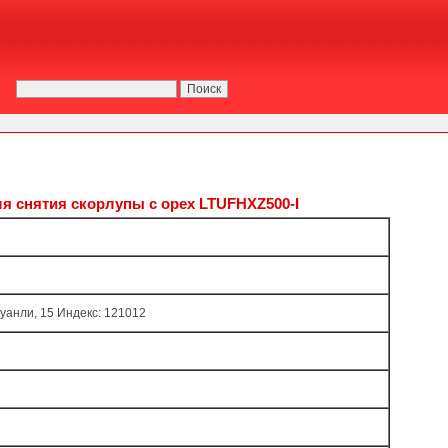
нятия скорлупы с орех LTUFHXZ500-I
жуанли, 15 Индекс: 121012