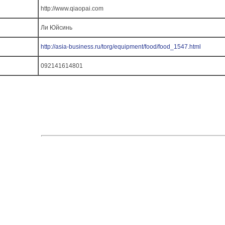
http://www.qiaopai.com
Ли Юйсинь
http://asia-business.ru/torg/equipment/food/food_1547.html
092141614801