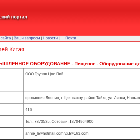
 сайта
|
Ваши запросы
|
Новости
|
Почта
лей Китая
ШЛЕННОЕ ОБОРУДОВАНИЕ - Пищевое - Оборудование для с
ООО Группа Цяо Пай
-
провинция Ляонин, г. Цзиньчжоу, район Тайхэ, ул. Линси, Наньч
416
Тел.: 7873535, Сотовый: 13704964900
annie_li@hotmail.com yx.l@163.com