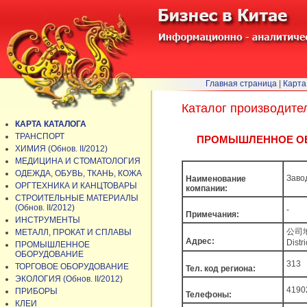
Главная страница
|
Карта
Каталог производите
КАРТА КАТАЛОГА
ТРАНСПОРТ
ПРОМЫШЛЕННОЕ ОБОР
ХИМИЯ (Обнов. II/2012)
МЕДИЦИНА И СТОМАТОЛОГИЯ
ОДЕЖДА, ОБУВЬ, ТКАНЬ, КОЖА
Зав
Наименование
ОРГТЕХНИКА И КАНЦТОВАРЫ
компании:
СТРОИТЕЛЬНЫЕ МАТЕРИАЛЫ
(Обнов. II/2012)
-
Примечания:
ИНСТРУМЕНТЫ
公司地
МЕТАЛЛ, ПРОКАТ И СПЛАВЫ
Адрес:
Distr
ПРОМЫШЛЕННОЕ
ОБОРУДОВАНИЕ
313
ТОРГОВОЕ ОБОРУДОВАНИЕ
Тел. код региона:
ЭКОЛОГИЯ (Обнов. II/2012)
4190
ПРИБОРЫ
Телефоны:
КЛЕИ