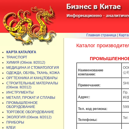
Главная страница
|
Карта
Каталог производите
КАРТА КАТАЛОГА
ТРАНСПОРТ
ПРОМЫШЛЕННОЕ ОБ
ХИМИЯ (Обнов. II/2012)
МЕДИЦИНА И СТОМАТОЛОГИЯ
ОО
Наименование
公
ОДЕЖДА, ОБУВЬ, ТКАНЬ, КОЖА
компании:
ОРГТЕХНИКА И КАНЦТОВАРЫ
СТРОИТЕЛЬНЫЕ МАТЕРИАЛЫ
SH
Примечания:
(Обнов. II/2012)
ИНСТРУМЕНТЫ
Пр
Адрес:
科
МЕТАЛЛ, ПРОКАТ И СПЛАВЫ
ПРОМЫШЛЕННОЕ
ОБОРУДОВАНИЕ
599
Тел. код региона:
ТОРГОВОЕ ОБОРУДОВАНИЕ
ЭКОЛОГИЯ (Обнов. II/2012)
Tel
Телефоны:
ПРИБОРЫ
КЛЕИ