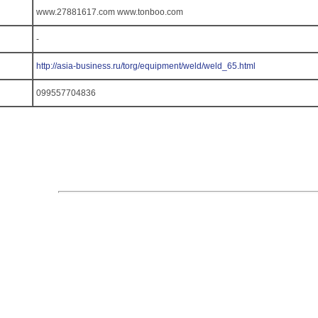
www.27881617.com www.tonboo.com
-
http://asia-business.ru/torg/equipment/weld/weld_65.html
099557704836