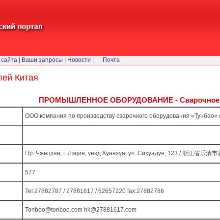
 сайта
|
Ваши запросы
|
Новости
|
Почта
лей Китая
ПРОМЫШЛЕННОЕ ОБОРУДОВАНИЕ - Сварочное -
ООО компания по производству сварочного оборудования 
Пр. Чжецзян, г. Лэцин, уезд Хуанхуа, ул. Сихуадун, 123 / 
577
Tel:27882787 / 27881617 / 62657220 fax:27882786
Tonboo@tonboo.com hk@27881617.com