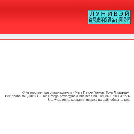
©
Авторское право принадлежит «Мега Пауэр Гонконг Груп Лимитед».
Все права защищены. E-mail: mega-power@asia-business.biz. Tel: 86 13903612274
В случае использования ссылка на сайт обязательна