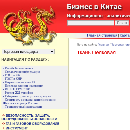
Главная страница
|
Карта
БЫСТРЫЙ ПЕРЕХОД :
Путь по сайту:
Главная
/
Торговая пл
Ткань шелковая
НАВИГАЦИЯ ПО РАЗДЕЛУ :
- Расчёт бизнес плана
- Справочная информация
- ГОСТы РФ
- ГОСТы КНР
- Нормативные акты ЕС
- Перевод единиц измерения
- ИНКОТЕРМС 2010
- Расчёт ЖД тарифов
- Габариты транспортных средств
- Стоимость доставки контейнеров из
Шанхая в города России
- Транспортный коносамент
БЕЗОПАСНОСТЬ, ЗАЩИТА,
ОБОРУДОВАНИЕ БЕЗОПАСНОСТИ
ГАЗ И ГАЗОВОЕ ОБОРУДОВАНИЕ
ИНСТРУМЕНТ