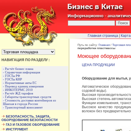
Главная страница
|
Карта
БЫСТРЫЙ ПЕРЕХОД :
Путь по сайту:
Главная
/
Торговая пл
переработки пластмассы
Моющее оборудовани
НАВИГАЦИЯ ПО РАЗДЕЛУ :
ЦЕНА ПРОДУКЦИИ
- Расчёт бизнес плана
- Справочная информация
- ГОСТы РФ
Оборудование для мытья, 
- ГОСТы КНР
- Нормативные акты ЕС
- Перевод единиц измерения
Автоматическое оборудовани
- ИНКОТЕРМС 2010
содовой воды).
- Расчёт ЖД тарифов
Высокая производительность,
- Габариты транспортных средств
Высокая степень автоматиза
- Стоимость доставки контейнеров из
Функции измельчения, транс
Шанхая в города России
Высокое качество продукци
- Транспортный коносамент
волокон без предварительно
БЕЗОПАСНОСТЬ, ЗАЩИТА,
ОБОРУДОВАНИЕ БЕЗОПАСНОСТИ
ГАЗ И ГАЗОВОЕ ОБОРУДОВАНИЕ
ИНСТРУМЕНТ