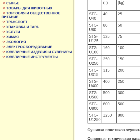
(L)
(kg)
СЫРЬЕ
ТОВАРЫ ДЛЯ ЖИВОТНЫХ
ТОРГОВЛЯ И ОБЩЕСТВЕННОЕ
STG-
40
25
ПИТАНИЕ
U40
ТРАНСПОРТ
STG-
80
50
УПАКОВКА И ТАРА
U80
УСЛУГИ
STG-
125
75
ХИМИЯ
U125
ЭКОЛОГИЯ
ЭЛЕКТРООБОРУДОВАНИЕ
STG-
160
100
ЮВЕЛИРНЫЕ ИЗДЕЛИЯ И СУВЕНИРЫ
U160
ЮВЕЛИРНЫЕ ИНСТРУМЕНТЫ
STG-
250
150
U250
STG-
315
200
U315
STG-
400
250
U400
STG-
500
300
U500
STG-
800
500
U800
STG-
1250
800
U1250
Сушилка пластиков осушит
Основные технические пар