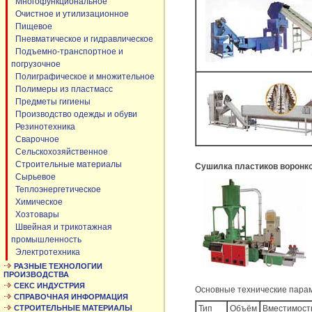
Многофункциональное
Очистное и утилизационное
Пищевое
Пневматическое и гидравлическое
Подъемно-транспортное и
погрузочное
Полиграфическое и множительное
Полимеры из пластмасс
Предметы гигиены
Производство одежды и обуви
Резинотехника
Сварочное
Сельскохозяйственное
Строительные материалы
Сушилка пластиков воронко
Сырьевое
Теплоэнергетическое
Химическое
Хозтовары
Швейная и трикотажная
промышленность
Электротехника
РАЗНЫЕ ТЕХНОЛОГИИ
ПРОИЗВОДСТВА
СЕКС ИНДУСТРИЯ
Основные технические пара
СПРАВОЧНАЯ ИНФОРМАЦИЯ
СТРОИТЕЛЬНЫЕ МАТЕРИАЛЫ
Тип
Объём
Вместимост