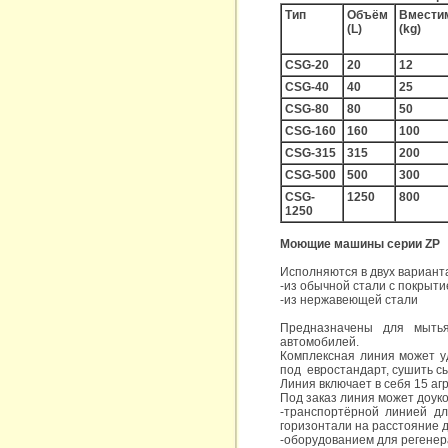
Тип
Объём
Вмести
(L)
(kg)
CSG-20
20
12
CSG-40
40
25
CSG-80
80
50
CSG-160
160
100
CSG-315
315
200
CSG-500
500
300
CSG-
1250
800
1250
Моющие машины серии ZP
Исполняются в двух вариант
-из обычной стали с покрыт
-из нержавеющей стали
Предназначены для мытья
автомобилей.
Комплексная линия может уд
под евростандарт, сушить с
Линия включает в себя 15 аг
Под заказ линия может доук
-транспортёрной линией д
горизонтали на расстояние 
-оборудованием для регене