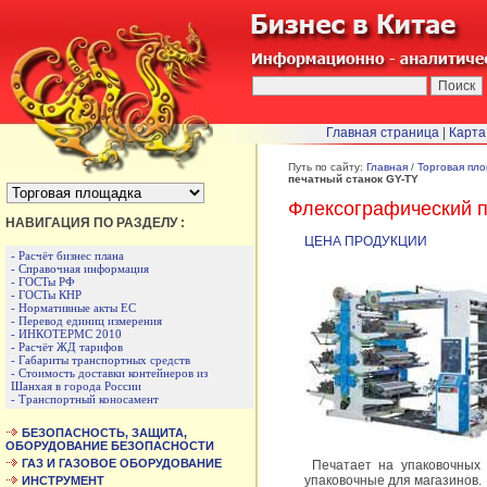
Главная страница
|
Карта
БЫСТРЫЙ ПЕРЕХОД :
Путь по сайту:
Главная
/
Торговая пл
печатный станок GY-TY
Флексографический п
НАВИГАЦИЯ ПО РАЗДЕЛУ :
ЦЕНА ПРОДУКЦИИ
- Расчёт бизнес плана
- Справочная информация
- ГОСТы РФ
- ГОСТы КНР
- Нормативные акты ЕС
- Перевод единиц измерения
- ИНКОТЕРМС 2010
- Расчёт ЖД тарифов
- Габариты транспортных средств
- Стоимость доставки контейнеров из
Шанхая в города России
- Транспортный коносамент
БЕЗОПАСНОСТЬ, ЗАЩИТА,
ОБОРУДОВАНИЕ БЕЗОПАСНОСТИ
ГАЗ И ГАЗОВОЕ ОБОРУДОВАНИЕ
Печатает на упаковочных 
упаковочные для магазинов.
ИНСТРУМЕНТ