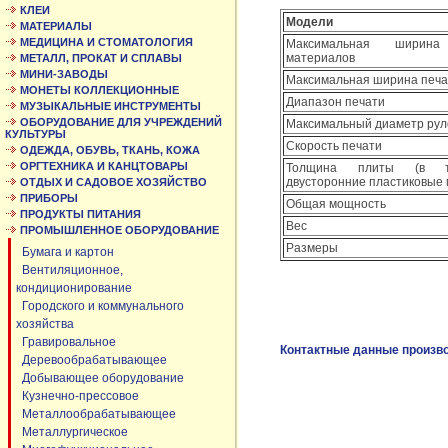
КЛЕИ
Модели
МАТЕРИАЛЫ
МЕДИЦИНА И СТОМАТОЛОГИЯ
Максимальная ширина
материалов
МЕТАЛЛ, ПРОКАТ И СПЛАВЫ
МИНИ-ЗАВОДЫ
Максимальная ширина печа
МОНЕТЫ КОЛЛЕКЦИОННЫЕ
Диапазон печати
МУЗЫКАЛЬНЫЕ ИНСТРУМЕНТЫ
ОБОРУДОВАНИЕ ДЛЯ УЧРЕЖДЕНИЙ
Максимальный диаметр рул
КУЛЬТУРЫ
Скорость печати
ОДЕЖДА, ОБУВЬ, ТКАНЬ, КОЖА
ОРГТЕХНИКА И КАНЦТОВАРЫ
Толщина плиты (в т
двусторонние пластиковые
ОТДЫХ И САДОВОЕ ХОЗЯЙСТВО
ПРИБОРЫ
Общая мощность
ПРОДУКТЫ ПИТАНИЯ
Вес
ПРОМЫШЛЕННОЕ ОБОРУДОВАНИЕ
Размеры
Бумага и картон
Вентиляционное,
кондиционирование
Городского и коммунального
хозяйства
Гравировальное
Контактные данные произв
Деревообрабатывающее
Добывающее оборудование
Кузнечно-прессовое
Металлообрабатывающее
Металлургическое