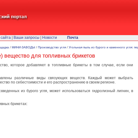
 сайта
|
Ваши запросы
|
Новости
Почта
ощадка
/
МИНИ-ЗАВОДЫ
/
Производство угля
/
Угольная пыль из бурого и каменного угля: п
) вещество для топливных брикетов
тво, которое добавляют в топливные брикеты в том случае, если они
авлены различные виды связующих веществ. Каждый может выбрать
ство по себестоимости и его распространению в своем регионе.
зведенных из бурого угля, может использоваться гидролизный лигнин, в
вных брикетах: