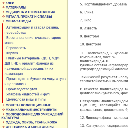
КЛЕИ
5. Портландцемент. Добавка
МАТЕРИАЛЫ
МЕДИЦИНА И СТОМАТОЛОГИЯ
6. Глина
МЕТАЛЛ, ПРОКАТ И СПЛАВЫ
7. Гипс
МИНИ-ЗАВОДЫ
Автопокрышки и старая резина,
8. Известь
переработка
9. Декстран
Восстановление, очистка старого
масла
10. Декстрин
Европелеты
Кирпич
11. Полисахарид и кубовы
компонентов, масс .%:
Плитные материалы (ДСП, МДФ,
полисахарид 4-10;
ДВП, HDF, оргалит, фанера из
кубовые остатки нефтеперера
натуральной древесины) и их
углеродсодержащий компонен
ламинация
Технический результат - по
Производство бумаги из макулатуры
термостойкостью и высокими
и целлюлозы
Производство угля
В качестве полисахарида мо
целлюлозно-бумажного, крах
Упаковка жидкостей и круп
Целлюлоза виды и типы
Связующим -полисахаридом 
H
m Om), являющийся высо
МОНЕТЫ КОЛЛЕКЦИОННЫЕ
2
крахмального, целлюлозно-б
МУЗЫКАЛЬНЫЕ ИНСТРУМЕНТЫ
ОБОРУДОВАНИЕ ДЛЯ УЧРЕЖДЕНИЙ
12. Лигносульфонат, меласс
КУЛЬТУРЫ
ОДЕЖДА, ОБУВЬ, ТКАНЬ, КОЖА
13. Связующее, содержащее
ОРГТЕХНИКА И КАНЦТОВАРЫ