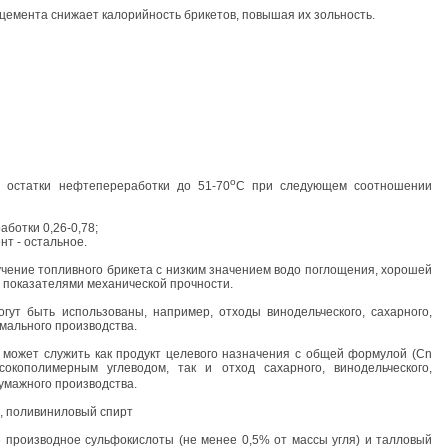
 цемента снижает калорийность брикетов, повышая их зольность.
o
е остатки нефтепереработки до 51-70
C при следующем соотношении
ботки 0,26-0,78;
т - остальное.
лучение топливного брикета с низким значением водо поглощения, хорошей
 показателями механической прочности.
гут быть использованы, например, отходы винодельческого, сахарного,
мального производства.
может служить как продукт целевого назначения с общей формулой (Cn
кополимерным углеводом, так и отход сахарного, винодельческого,
умажного производства.
а, поливиниловый спирт
 производное сульфокислоты (не менее 0,5% от массы угля) и талловый