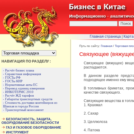
Главная страница
|
Карта
БЫСТРЫЙ ПЕРЕХОД :
Путь по сайту:
Главная
/
Торговая пл
Связующее (вяжущее
НАВИГАЦИЯ ПО РАЗДЕЛУ :
Связующее (вяжущее) вещес
распадаются.
- Расчёт бизнес плана
- Справочная информация
В данном разделе предст
- ГОСТы РФ
подходящее именно ему веще
- ГОСТы КНР
- Нормативные акты ЕС
В топливных брикетах, прои
- Перевод единиц измерения
- ИНКОТЕРМС 2010
качестве связующего.
- Расчёт ЖД тарифов
- Габариты транспортных средств
Связующие вещества в топли
- Стоимость доставки контейнеров из
1. Крахмал
Шанхая в города России
- Транспортный коносамент
2. Сахар
БЕЗОПАСНОСТЬ, ЗАЩИТА,
3. Целлюлоза
ОБОРУДОВАНИЕ БЕЗОПАСНОСТИ
ГАЗ И ГАЗОВОЕ ОБОРУДОВАНИЕ
4. Патока
ИНСТРУМЕНТ